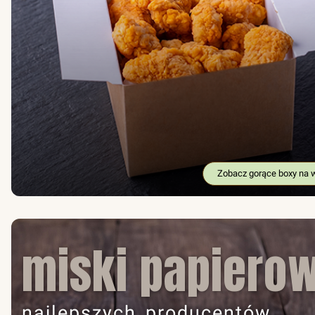
Zobacz gorące boxy na 
miski papiero
najlepszych producentów