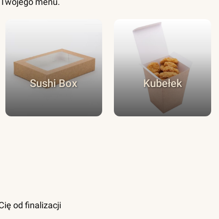
o Twojego menu.
Sushi Box
Kubełek
ę od finalizacji