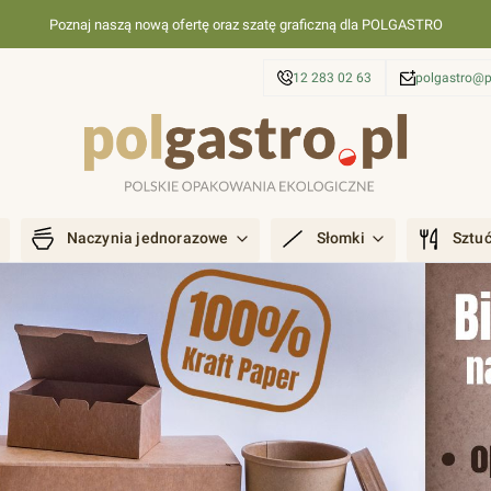
Poznaj naszą nową ofertę oraz szatę graficzną dla POLGASTRO
12 283 02 63
polgastro@p
Naczynia jednorazowe
Słomki
Sztu