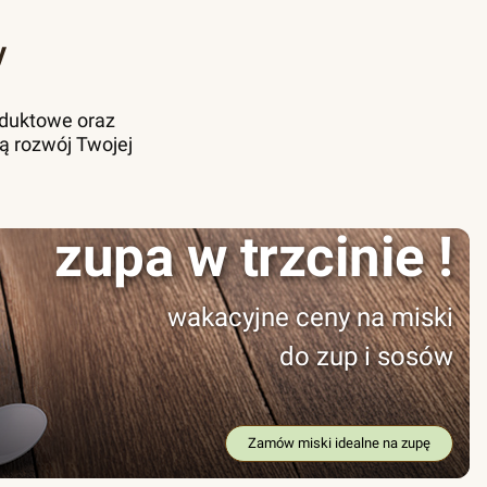
y
oduktowe oraz
ą rozwój Twojej
zupa w trzcinie !
wakacyjne ceny na miski
do zup i sosów
Zamów miski idealne na zupę