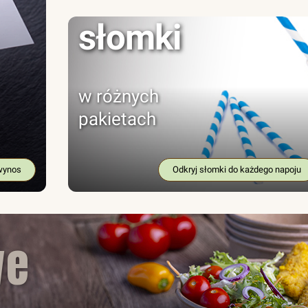
słomki
w różnych
pakietach
wynos
Odkryj słomki do każdego napoju
we