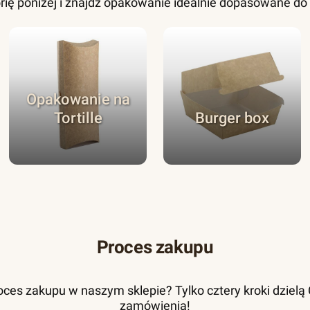
rię poniżej i znajdź opakowanie idealnie dopasowane d
Opakowanie na
Tortille
Burger box
Proces zakupu
ces zakupu w naszym sklepie? Tylko cztery kroki dzielą Ci
zamówienia!