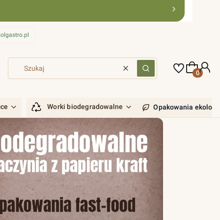
olgastro.pl
Produkty 
Wyczyść
Szukaj
ćce
Worki biodegradowalne
Opakowania ekologi