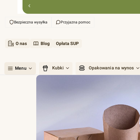
Bezpieczna wysyłka
Przyjazna pomoc
O nas
Blog
Opłata SUP
Kubki
Opakowania na wynos
Menu