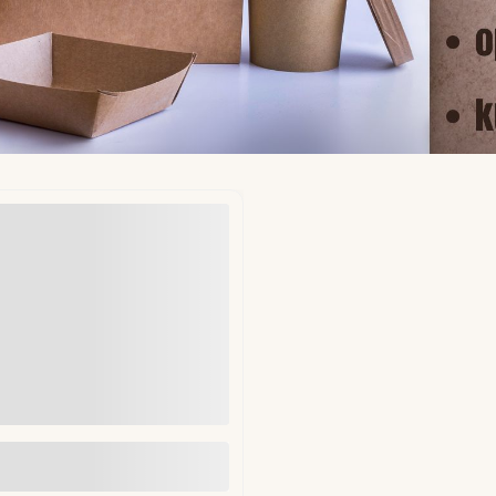
ekładki do hamburgerów fi
mm 1kg (ok. 1250 szt)