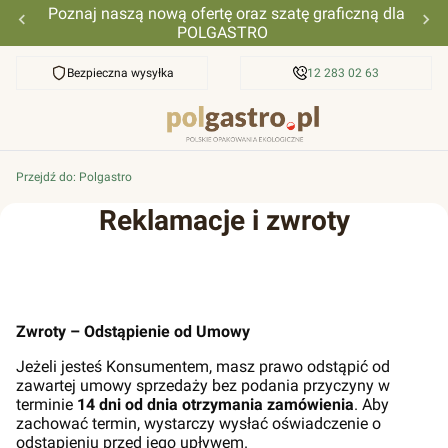
Poznaj naszą nową ofertę oraz szatę graficzną dla
POLGASTRO
Bezpieczna wysyłka
Przyjazna pomoc
12 283 02 63
Przejdź do:
Polgastro
Reklamacje i zwroty
Zwroty – Odstąpienie od Umowy
Jeżeli jesteś Konsumentem, masz prawo odstąpić od
zawartej umowy sprzedaży bez podania przyczyny w
terminie
14 dni od dnia otrzymania zamówienia
. Aby
zachować termin, wystarczy wysłać oświadczenie o
odstąpieniu przed jego upływem.