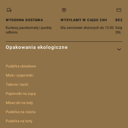
WYGODNA DOSTAWA
WYSYŁAMY W CIĄGU 24H
BEZPI
Kurierzy, paczkomaty i punkty
Dla zamówień złożonych do 12:00
Dzięki c
odbioru
SSL
Linki w stopce
Opakowania ekologiczne
Pudełka obiadowe
Miski i pojemniki
Talerze i tacki
Pojemniki na zupę
Miseczki na lody
Pudełka na ciasta
Pudełka na torty