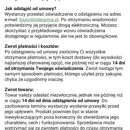
Jak odstąpić od umowy?
Wystarczy przesłać oświadczenie o odstąpieniu na adres
e-mail:
biuro@interarma.pl
. Po otrzymaniu wiadomości
potwierdzimy jej przyjęcie drogą elektroniczną. Możesz
skorzystać z przykładowego wzoru oświadczenia
dostępnego w regulaminie, ale nie jest to obowiązkowe.
Zwrot płatności i kosztów:
Po odstąpieniu od umowy zwrócimy Ci wszystkie
otrzymane płatności, w tym koszt dostawy (do wysokości
najtańszej oferowanej opcji), nie później niż w ciągu
14 dni
od otrzymania Twojego oświadczenia
. Zwrot nastąpi tym
samym sposobem płatności, którego użyłeś przy zakupie,
chyba że uzgodnimy inaczej.
Zwrot towaru:
Towar należy odesłać niezwłocznie, jednak nie później niż
w ciągu
14 dni od dnia odstąpienia od umowy
. Do
zachowania terminu wystarczy wysłanie przesyłki przed
jego upływem. Produkt powinien być w stanie
niewykraczającym poza konieczny do stwierdzenia jego
charakteru, cech i funkcjonowania. Sprzedawca może
wstrzymać się ze zwrotem płatności do czasu otrzymania