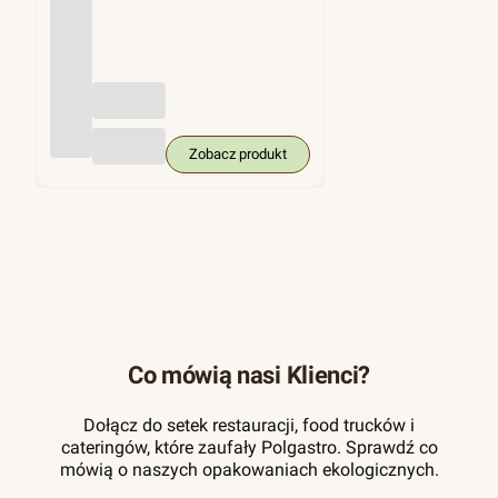
(trzci
na
cukro
wa),
KRA
M
250
szt.
Zobacz produkt
Co mówią nasi Klienci?
Dołącz do setek restauracji, food trucków i
cateringów, które zaufały Polgastro. Sprawdź co
mówią o naszych opakowaniach ekologicznych.