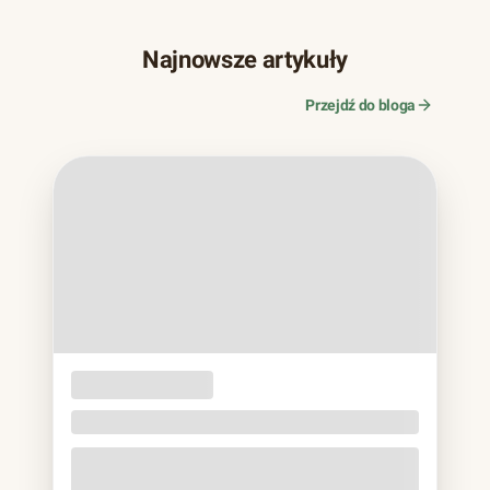
Najnowsze artykuły
Przejdź do bloga
OPAKOWANIA
JEDNORAZOWE
Naczynia z trzciny cukrowej. Bagassa bez eko
lukru
Jeśli w ostatnich latach zamawiałeś jedzenie na wynos,
prawie na pewno trzymałeś to w rękach: matowa miska