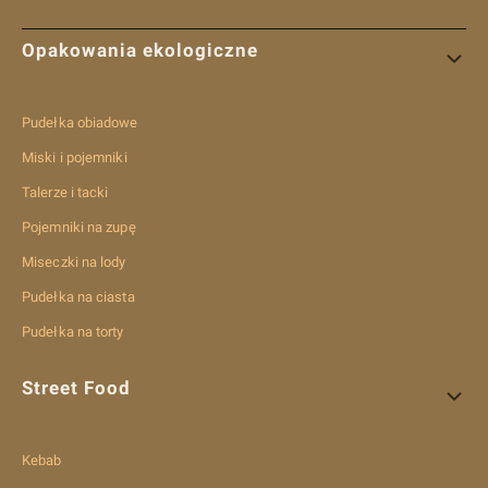
Linki w stopce
Opakowania ekologiczne
Pudełka obiadowe
Miski i pojemniki
Talerze i tacki
Pojemniki na zupę
Miseczki na lody
Pudełka na ciasta
Pudełka na torty
Street Food
Kebab