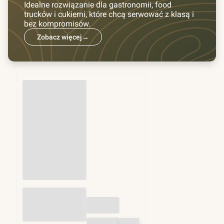
Idealne rozwiązanie dla gastronomii, food
trucków i cukierni, które chcą serwować z klasą i
bez kompromisów.
Zobacz więcej
→
Przekładki do
hamburgerów fi
130mm 1kg (ok.
1250 szt)