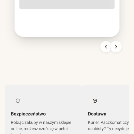
o lekko szorstkiej fakturze, cięższa od papierowej,
sztywniejsza od plastikowej, nie do pomylenia z niczym
innym. To bagassa i jest to chyba najbardziej udana
kariera odpadu w historii branży opakowań.
Bezpieczeństwo
Dostawa
Robiąc zakupy w naszym sklepie
Kurier, Paczkomat czy o
online, możesz czuć się w pełni
osobisty? Ty decydujesz