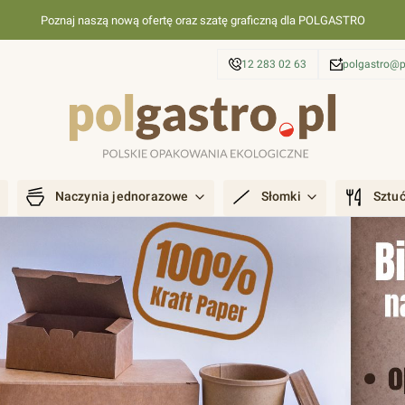
Poznaj naszą nową ofertę oraz szatę graficzną dla POLGASTRO
12 283 02 63
polgastro@p
Naczynia jednorazowe
Słomki
Sztu