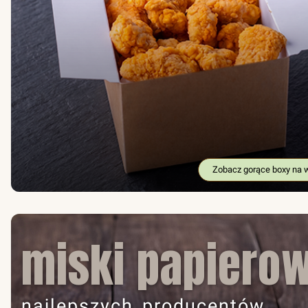
Zobacz gorące boxy na 
miski papiero
najlepszych producentów