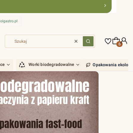
olgastro.pl
Produkty 
Wyczyść
Szukaj
ćce
Worki biodegradowalne
Opakowania ekologi