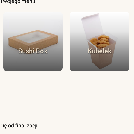
o Twojego menu.
Sushi Box
Kubełek
ę od finalizacji