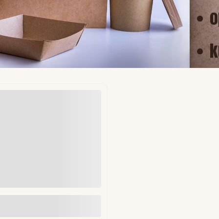
ekładki do hamburgerów fi
mm 1kg (ok. 1250 szt)