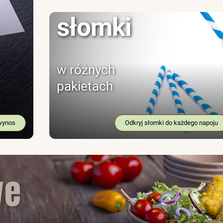
słomki
w różnych
pakietach
wynos
Odkryj słomki do każdego napoju
we