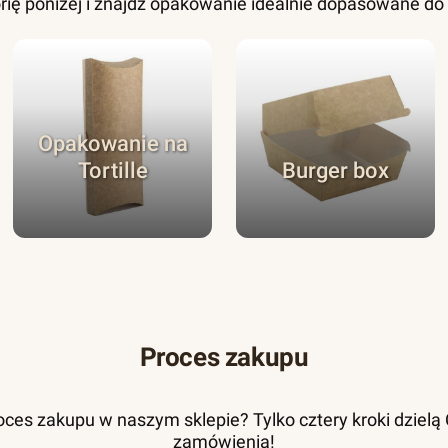
rię poniżej i znajdź opakowanie idealnie dopasowane d
Opakowanie na
Tortille
Burger box
Proces zakupu
ces zakupu w naszym sklepie? Tylko cztery kroki dzielą Ci
zamówienia!