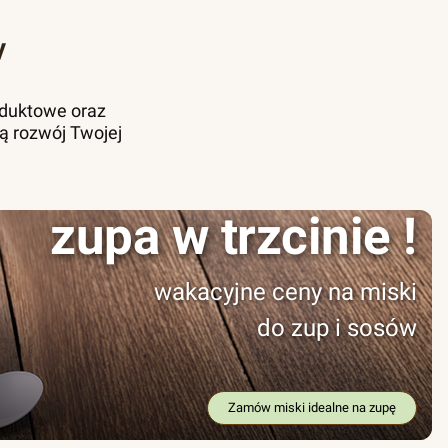
y
oduktowe oraz
ą rozwój Twojej
zupa w trzcinie !
wakacyjne ceny na miski
do zup i sosów
Zamów miski idealne na zupę