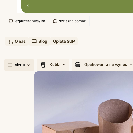
Bezpieczna wysyłka
Przyjazna pomoc
O nas
Blog
Opłata SUP
Kubki
Opakowania na wynos
Menu