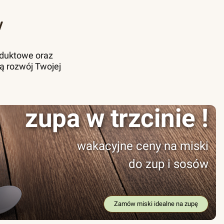
y
oduktowe oraz
ą rozwój Twojej
zupa w trzcinie !
wakacyjne ceny na miski
do zup i sosów
Zamów miski idealne na zupę