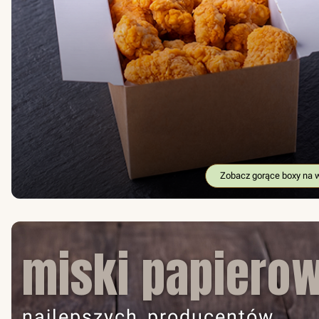
Zobacz gorące boxy na 
miski papiero
najlepszych producentów