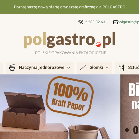
Poznaj naszą nową ofertę oraz szatę graficzną dla POLGASTRO
12 283 02 63
polgastro@p
Naczynia jednorazowe
Słomki
Sztu