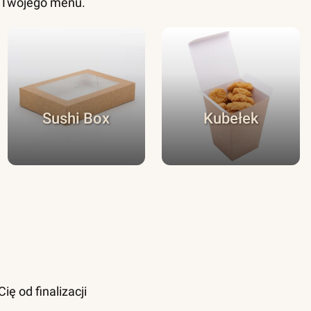
o Twojego menu.
Sushi Box
Kubełek
ę od finalizacji