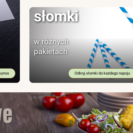
słomki
w różnych
pakietach
wynos
Odkryj słomki do każdego napoju
we