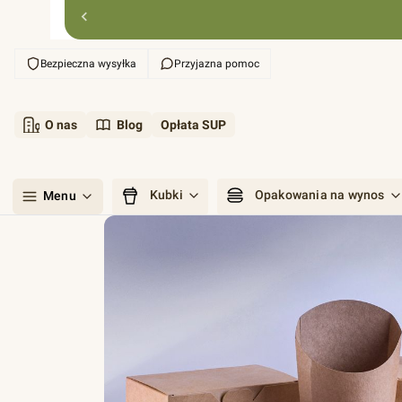
Bezpieczna wysyłka
Przyjazna pomoc
O nas
Blog
Opłata SUP
Kubki
Opakowania na wynos
Menu