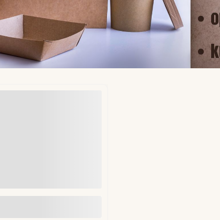
ekładki do hamburgerów fi
mm 1kg (ok. 1250 szt)