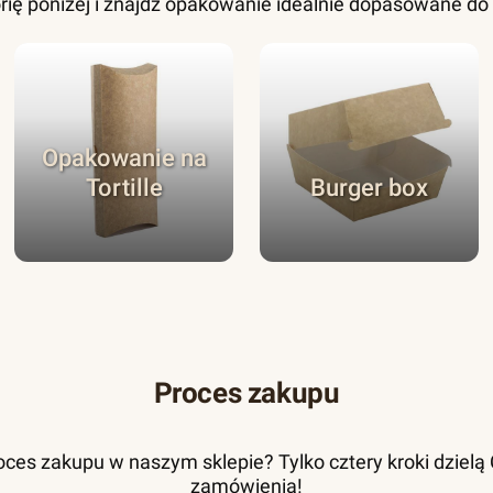
rię poniżej i znajdź opakowanie idealnie dopasowane d
Opakowanie na
Tortille
Burger box
Proces zakupu
ces zakupu w naszym sklepie? Tylko cztery kroki dzielą Ci
zamówienia!