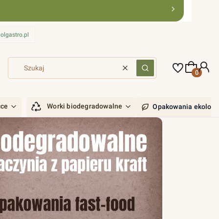
olgastro.pl
Produkty 
Wyczyść
Szukaj
ćce
Worki biodegradowalne
Opakowania ekologi