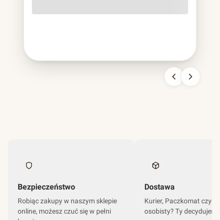
o lekko szorstkiej fakturze, cięższa od papierowej,
sztywniejsza od plastikowej, nie do pomylenia z niczym
innym. To bagassa i jest to chyba najbardziej udana
kariera odpadu w historii branży opakowań.
Bezpieczeństwo
Dostawa
Robiąc zakupy w naszym sklepie
Kurier, Paczkomat czy o
online, możesz czuć się w pełni
osobisty? Ty decydujesz