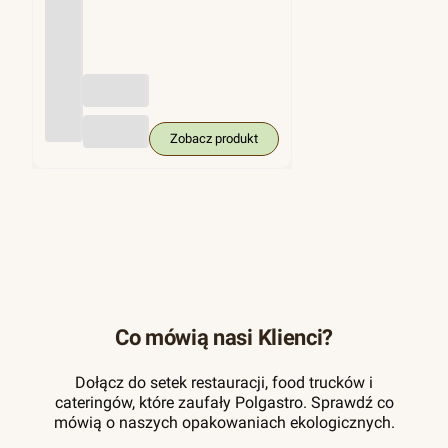
(trzci
na
cukro
wa),
KRA
M
250
szt.
Zobacz produkt
Co mówią nasi Klienci?
Dołącz do setek restauracji, food trucków i
cateringów, które zaufały Polgastro. Sprawdź co
mówią o naszych opakowaniach ekologicznych.