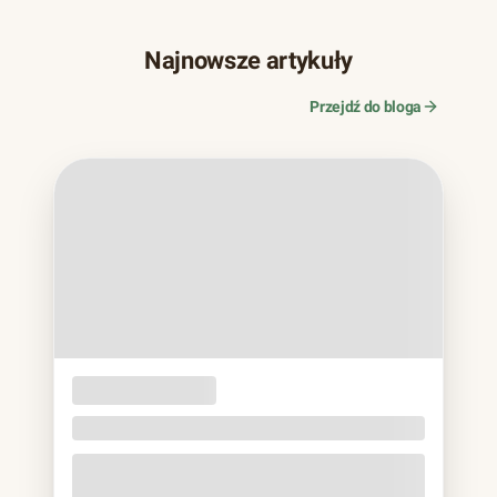
Najnowsze artykuły
Przejdź do bloga
OPAKOWANIA
JEDNORAZOWE
Naczynia z trzciny cukrowej. Bagassa bez eko
lukru
Jeśli w ostatnich latach zamawiałeś jedzenie na wynos,
prawie na pewno trzymałeś to w rękach: matowa miska