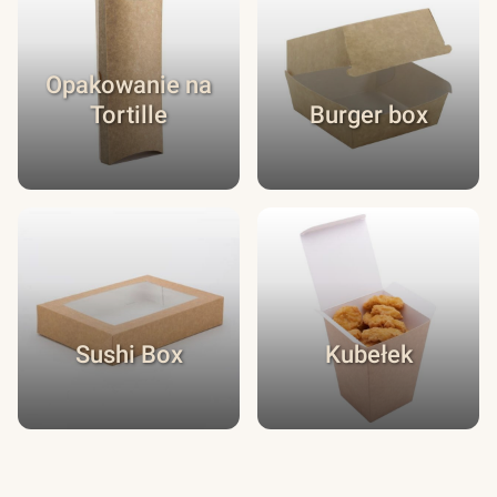
Opakowanie na
Tortille
Burger box
Sushi Box
Kubełek