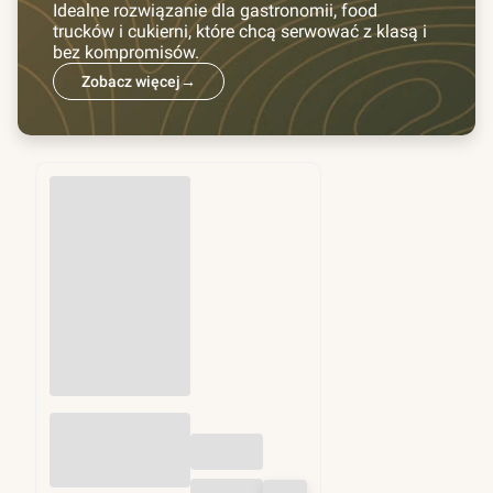
Idealne rozwiązanie dla gastronomii, food
trucków i cukierni, które chcą serwować z klasą i
bez kompromisów.
Zobacz więcej
→
Przekładki do
hamburgerów fi
130mm 1kg (ok.
1250 szt)