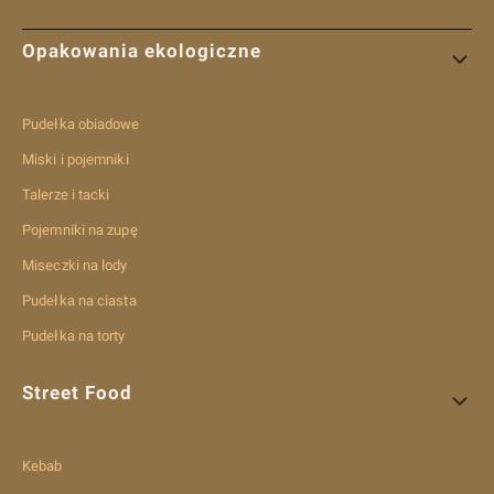
Linki w stopce
Opakowania ekologiczne
Pudełka obiadowe
Miski i pojemniki
Talerze i tacki
Pojemniki na zupę
Miseczki na lody
Pudełka na ciasta
Pudełka na torty
Street Food
Kebab