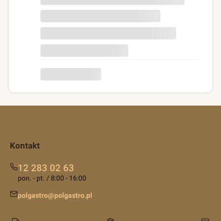
p...g
Kontakt
12 283 02 63
pon. - pt. / 8:00 - 16:00
polgastro@polgastro.pl