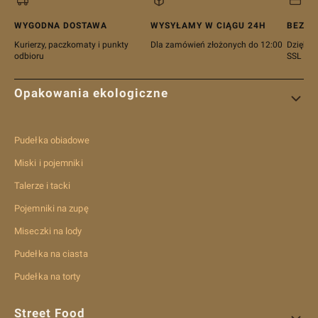
WYGODNA DOSTAWA
WYSYŁAMY W CIĄGU 24H
BEZPI
Kurierzy, paczkomaty i punkty
Dla zamówień złożonych do 12:00
Dzięki c
odbioru
SSL
Linki w stopce
Opakowania ekologiczne
Pudełka obiadowe
Miski i pojemniki
Talerze i tacki
Pojemniki na zupę
Miseczki na lody
Pudełka na ciasta
Pudełka na torty
Street Food