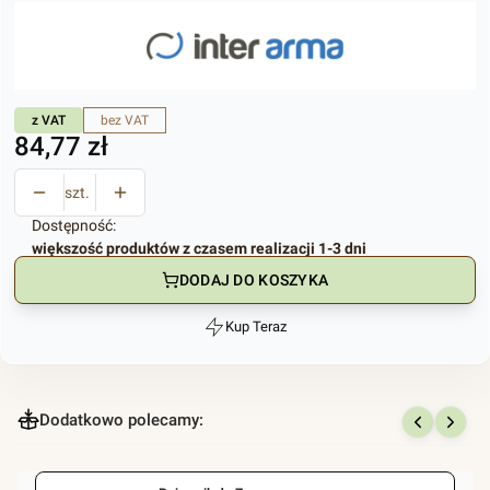
z VAT
bez VAT
Cena
84,77 zł
szt.
Dostępność:
większość produktów z czasem realizacji 1-3 dni
DODAJ DO KOSZYKA
Kup Teraz
Szybki
zakup
dla
produktu
Dodatkowo polecamy:
Wieczko
do