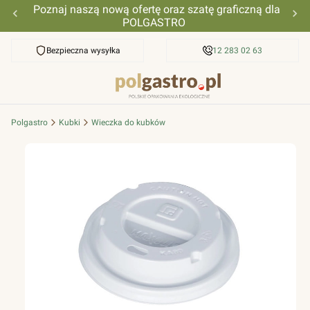
Poznaj naszą nową ofertę oraz szatę graficzną dla
POLGASTRO
Bezpieczna wysyłka
Przyjazna pomoc
12 283 02 63
Polgastro
Kubki
Wieczka do kubków