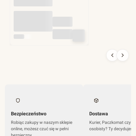
Kubek
jednorazowy, kraft,
poj. 100ml - 3000
sztuk
KRAM
Bezpieczeństwo
Dostawa
Robiąc zakupy w naszym sklepie
Kurier, Paczkomat czy o
online, możesz czuć się w pełni
osobisty? Ty decydujesz
bezpieczny.