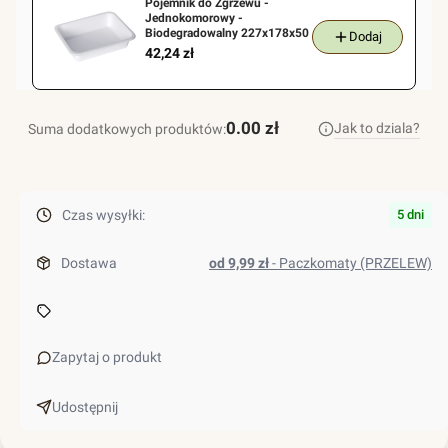
Pojemnik do Zgrzewu -
kubka
Jednokomorowy -
jednorazowego
Biodegradowalny 227x178x50
Dodaj
Cena
42,24 zł
śr.
60mm,
białe
-
0.00 zł
Jak to dziala?
Suma dodatkowych produktów:
1000szt
Czas wysyłki:
5 dni
Dostawa
od 9,99 zł
- Paczkomaty (PRZELEW)
Zapytaj o produkt
Udostępnij