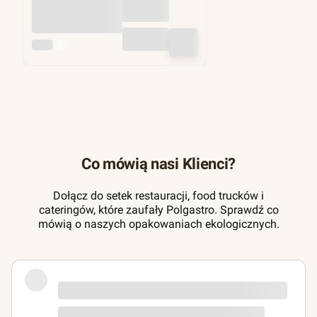
hamburgerów fi
130mm 1kg (ok.
1250 szt)
INNY
Co mówią nasi Klienci?
Dołącz do setek restauracji, food trucków i
cateringów, które zaufały Polgastro. Sprawdź co
mówią o naszych opakowaniach ekologicznych.
Zamówienie zrealizowane ekspresowo,
pojemniki zgodne z opisem. Polecam