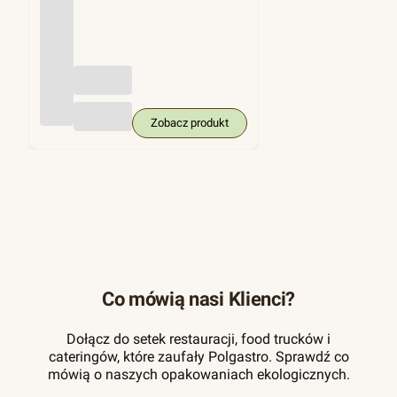
(trzci
na
cukro
wa),
KRA
M
250
szt.
Zobacz produkt
Co mówią nasi Klienci?
Dołącz do setek restauracji, food trucków i
cateringów, które zaufały Polgastro. Sprawdź co
mówią o naszych opakowaniach ekologicznych.