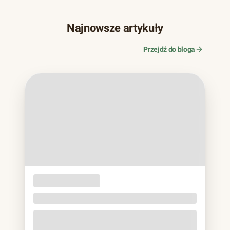
Najnowsze artykuły
Przejdź do bloga
OPAKOWANIA
JEDNORAZOWE
Naczynia z trzciny cukrowej. Bagassa bez eko
lukru
Jeśli w ostatnich latach zamawiałeś jedzenie na wynos,
prawie na pewno trzymałeś to w rękach: matowa miska