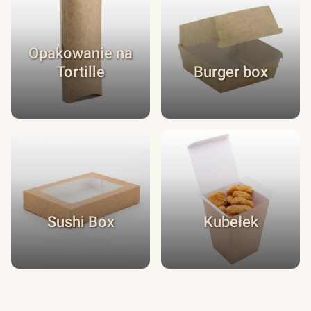
Opakowanie na
Tortille
Burger box
Sushi Box
Kubełek