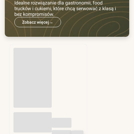
Idealne rozwiązanie dla gastronomii, food
trucków i cukierni, które chcą serwować z klasą i
bez kompromisów.
Zobacz więcej
→
Przekładki do
hamburgerów fi
130mm 1kg (ok.
1250 szt)