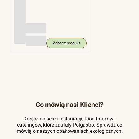
(trzci
na
cukro
wa),
KRA
M
250
szt.
Zobacz produkt
Co mówią nasi Klienci?
Dołącz do setek restauracji, food trucków i
cateringów, które zaufały Polgastro. Sprawdź co
mówią o naszych opakowaniach ekologicznych.