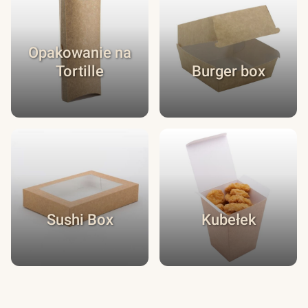
Opakowanie na
Tortille
Burger box
Sushi Box
Kubełek