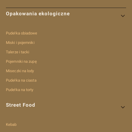
Linki w stopce
Opakowania ekologiczne
Pudełka obiadowe
Miski i pojemniki
Talerze i tacki
Pojemniki na zupę
Miseczki na lody
Pudełka na ciasta
Pudełka na torty
Street Food
Kebab