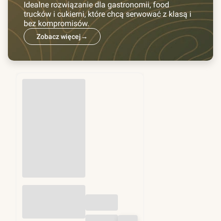
Idealne rozwiązanie dla gastronomii, food
trucków i cukierni, które chcą serwować z klasą i
bez kompromisów.
Zobacz więcej
→
Przekładki do
hamburgerów fi
130mm 1kg (ok.
1250 szt)