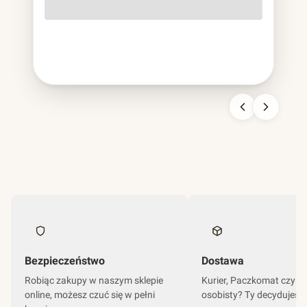
o lekko szorstkiej fakturze, cięższa od papierowej,
sztywniejsza od plastikowej, nie do pomylenia z niczym
innym. To bagassa i jest to chyba najbardziej udana
kariera odpadu w historii branży opakowań.
Bezpieczeństwo
Dostawa
Robiąc zakupy w naszym sklepie
Kurier, Paczkomat czy o
online, możesz czuć się w pełni
osobisty? Ty decydujesz