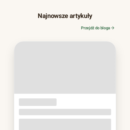
Najnowsze artykuły
Przejdź do bloga
OPAKOWANIA
JEDNORAZOWE
Naczynia z trzciny cukrowej. Bagassa bez eko
lukru
Jeśli w ostatnich latach zamawiałeś jedzenie na wynos,
prawie na pewno trzymałeś to w rękach: matowa miska