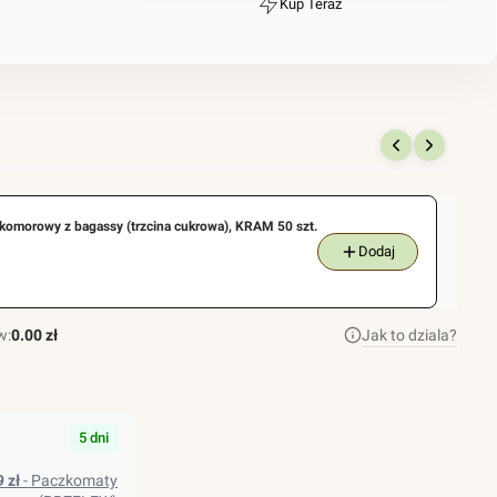
Kup Teraz
Szybki
zakup
dla
produktu
Ramka
/
matryca
do
omorowy z bagassy (trzcina cukrowa), KRAM 50 szt.
zgrzewarki
Dodaj
CAS
traysealer
CDS-
w:
0.00 zł
Jak to dziala?
04
5 dni
99 zł
- Paczkomaty