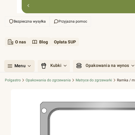
Bezpieczna wysyłka
Przyjazna pomoc
O nas
Blog
Opłata SUP
Kubki
Opakowania na wynos
Menu
Polgastro
Opakowania do zgrzewania
Matryce do zgrzewarki
Ramka / ma