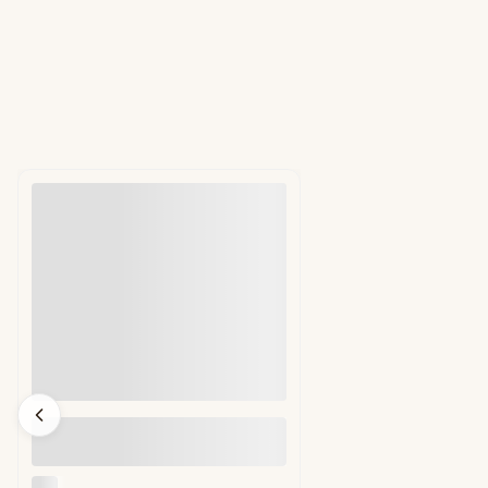
Ręczna zgrzewarka do tacek -
traysealer CAS CDS-04 - bez ramki
CAS