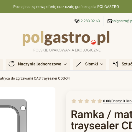
Poznaj naszą nową ofertę oraz szatę graficzną dla POLGASTRO
12 283 02 63
polgastro@p
Naczynia jednorazowe
Słomki
Sztu
tryca do zgrzewarki CAS traysealer CDS-04
0.00
(Oceny: 0 Rec
Ramka / mat
traysealer 