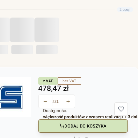
2 opcji
z VAT
bez VAT
Cena
478,47 zł
szt.
Dostępność:
większość produktów z czasem realizacji 1-3 dni
DODAJ DO KOSZYKA