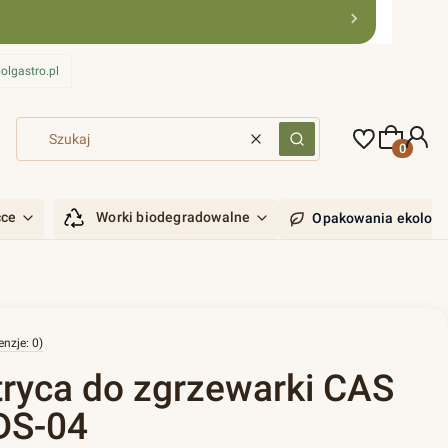
olgastro.pl
Produkty 
Wyczyść
Szukaj
ćce
Worki biodegradowalne
Opakowania ekologi
enzje: 0)
ryca do zgrzewarki CAS
CDS-04