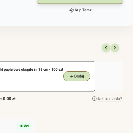
Kup Teraz
Szybki
zakup
dla
produktu
Małe
opakowanie
na
tortille
zyki papierowe okrągłe śr. 18 cm - 100 szt
-
Dodaj
100szt
w:
0.00 zł
Jak to dziala?
10 dni