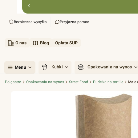
Bezpieczna wysyłka
Przyjazna pomoc
O nas
Blog
Opłata SUP
Kubki
Opakowania na wynos
Menu
Polgastro
Opakowania na wynos
Street Food
Pudełka na tortille
Małe 