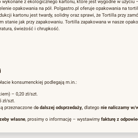
o wykonane z ekologicznego kartonu, które jest wygodne w użyciu – 
enie opakowania na pół. Polgastro.pl oferuje opakowania na torti
odukcji kartonu jest twardy, solidny oraz sprawi, że Tortilla przy z
m stanie jak przy zapakowaniu. Tortilla zapakowana w nasze opako
ratura, świeżość i chrupkość.
j
płacie konsumenckiej podlegają m.in.:
em) – 0,20 zł/szt.
 zł/szt.
są przeznaczone d
o dalszej odsprzedaży,
dlatego
nie naliczamy w/w
rzeby własne
, prosimy o informację – wystawimy
fakturę z odpowie