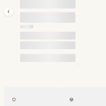
Duże ekologiczne opakowanie na
frytki + dip - 100szt
MATPACK
Do koszyka