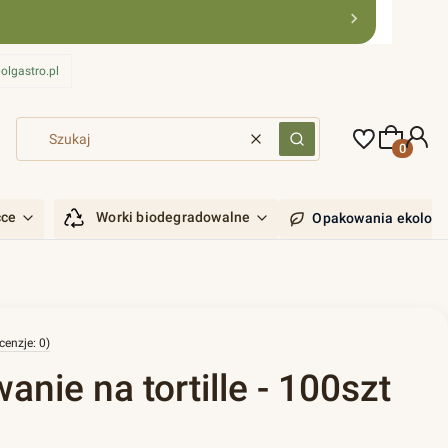
olgastro.pl
Produkty 
Wyczyść
Szukaj
ćce
Worki biodegradowalne
Opakowania ekologi
cenzje: 0)
nie na tortille - 100szt