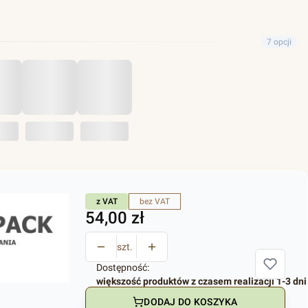
7 opcji
z VAT
bez VAT
Cena
54,00 zł
szt.
Dostępność:
większość produktów z czasem realizacji 1-3 dni
DODAJ DO KOSZYKA