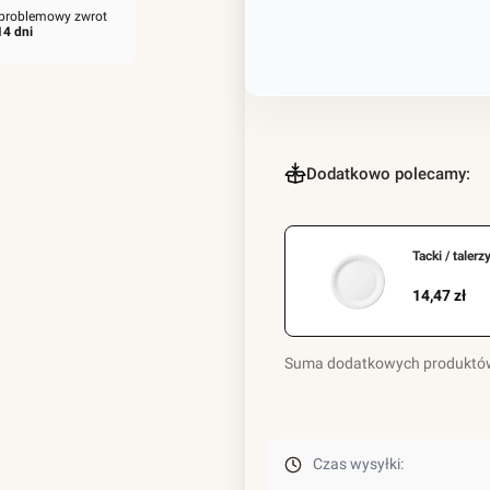
problemowy zwrot
14 dni
Dodatkowo polecamy:
Tacki / taler
Cena
14,47 zł
Suma dodatkowych produktó
Czas wysyłki: