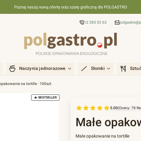
Poznaj naszą nową ofertę oraz szatę graficzną dla POLGASTRO
12 283 02 63
polgastro@p
Naczynia jednorazowe
Słomki
Sztu
opakowanie na tortille - 100szt
BESTSELLER
5.00
(Oceny: 78 Re
Małe opakowa
Małe opakowanie na tortille