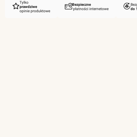
Tylko
Bezpieczne
Bez
prawdziwe
płatności internetowe
do 
opinie produktowe