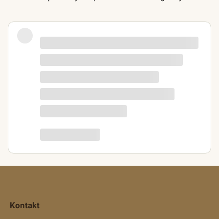
Zamówienie zrealizowane ekspresowo,
pojemniki zgodne z opisem. Polecam
p...g
Kontakt