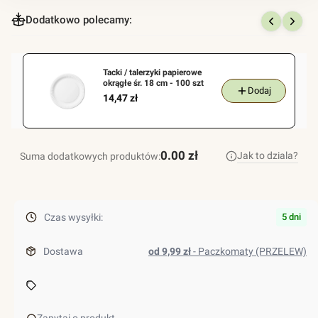
dla
produktu
Dodatkowo polecamy:
Kubek
PASTELE
MIX,
Tacki / talerzyki papierowe
okrągłe śr. 18 cm - 100 szt
poj.
Dodaj
Cena
14,47 zł
300ml
-
1000
0.00 zł
szt
Jak to dziala?
Suma dodatkowych produktów:
Czas wysyłki:
5 dni
Dostawa
od 9,99 zł
- Paczkomaty (PRZELEW)