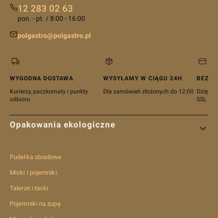
12 283 02 63
pon. - pt. / 8:00 - 16:00
polgastro@polgastro.pl
WYGODNA DOSTAWA
WYSYŁAMY W CIĄGU 24H
BEZPI
Kurierzy, paczkomaty i punkty
Dla zamówień złożonych do 12:00
Dzięki c
odbioru
SSL
Linki w stopce
Opakowania ekologiczne
Pudełka obiadowe
Miski i pojemniki
Talerze i tacki
Pojemniki na zupę