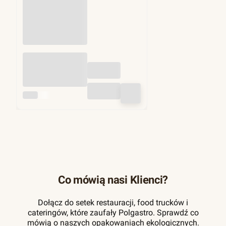
Przekładki do
hamburgerów fi
130mm 1kg (ok.
1250 szt)
INNY
Co mówią nasi Klienci?
Dołącz do setek restauracji, food trucków i
cateringów, które zaufały Polgastro. Sprawdź co
mówią o naszych opakowaniach ekologicznych.