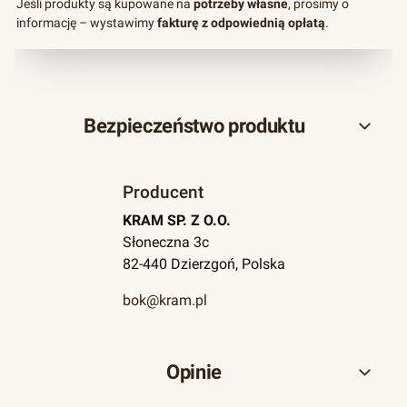
Jeśli produkty są kupowane na
potrzeby własne
, prosimy o
informację – wystawimy
fakturę z odpowiednią opłatą
.
Bezpieczeństwo produktu
Producent
KRAM SP. Z O.O.
Słoneczna 3c
82-440 Dzierzgoń, Polska
bok@kram.pl
Opinie