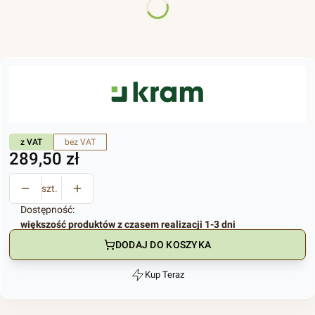
Poszczególne warianty mogą różnić się ceną
z VAT
bez VAT
Cena
289,50 zł
szt.
Dostępność:
większość produktów z czasem realizacji 1-3 dni
DODAJ DO KOSZYKA
Kup Teraz
Szybki
zakup