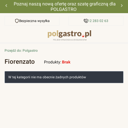
Poznaj naszą nową ofertę oraz szatę graficzną dla
POLGASTRO
Bezpieczna wysyłka
Przyjazna pomoc
12 283 02 63
Przejdź do:
Polgastro
Fiorenzato
Produkty:
Brak
Lista produktów
W tej kategorii nie ma obecnie żadnych produktów