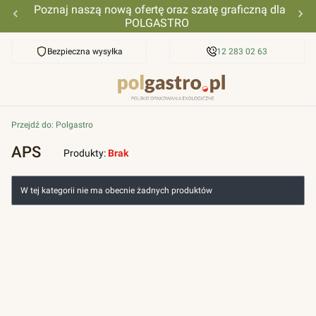
Poznaj naszą nową ofertę oraz szatę graficzną dla
POLGASTRO
Bezpieczna wysyłka
Przyjazna pomoc
12 283 02 63
Przejdź do:
Polgastro
APS
Produkty:
Brak
Lista produktów
W tej kategorii nie ma obecnie żadnych produktów