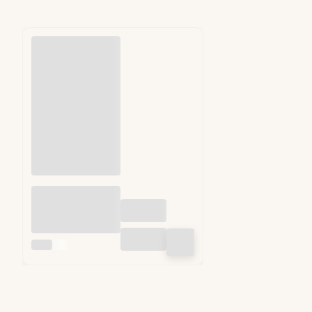
Przekładki do
hamburgerów fi
130mm 1kg (ok.
1250 szt)
INNY