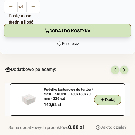
szt.
Dostępność:
średnia ilość
DODAJ DO KOSZYKA
Kup Teraz
Szybki
zakup
dla
produktu
Dodatkowo polecamy:
Menu
Box
Pudełko kartonowe do tortów/
obiadowy
ciast - KROPKI- 130x130x70
Biodegradowalny
mm - 220 szt
Dodaj
Cena
140,62 zł
230x165x65
mm
trzcina
cukrowa
0.00 zł
Jak to dziala?
Suma dodatkowych produktów:
50szt