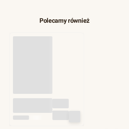
Polecamy również
Duże ekologiczne
opakowanie na frytki
+ dip - 100szt
MATPACK