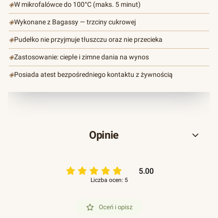
◈
W mikrofalówce do 100°C (maks. 5 minut)
◈
Wykonane z Bagassy — trzciny cukrowej
◈
Pudełko nie przyjmuje tłuszczu oraz nie przecieka
◈
Zastosowanie: ciepłe i zimne dania na wynos
◈
Posiada atest bezpośredniego kontaktu z żywnością
Opinie
5.00
Liczba ocen: 5
Oceń i opisz