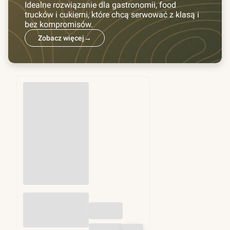
Idealne rozwiązanie dla gastronomii, food
trucków i cukierni, które chcą serwować z klasą i
bez kompromisów.
Zobacz więcej
→
Przekładki do
hamburgerów fi
130mm 1kg (ok.
1250 szt)