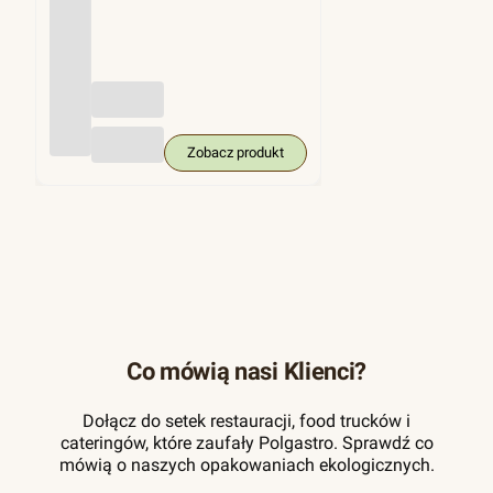
(trzci
na
cukro
wa),
KRA
M
250
szt.
Zobacz produkt
Co mówią nasi Klienci?
Dołącz do setek restauracji, food trucków i
cateringów, które zaufały Polgastro. Sprawdź co
mówią o naszych opakowaniach ekologicznych.