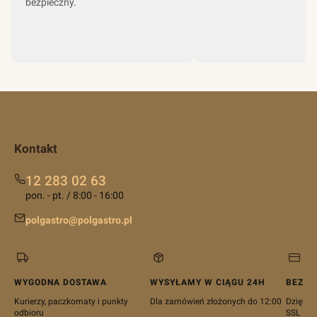
bezpieczny.
Kontakt
12 283 02 63
pon. - pt. / 8:00 - 16:00
polgastro@polgastro.pl
WYGODNA DOSTAWA
WYSYŁAMY W CIĄGU 24H
BEZPI
Kurierzy, paczkomaty i punkty
Dla zamówień złożonych do 12:00
Dzięki c
odbioru
SSL