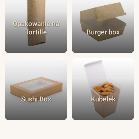
Opakowanie na
Tortille
Burger box
Sushi Box
Kubełek