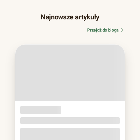
Najnowsze artykuły
Przejdź do bloga
OPAKOWANIA
JEDNORAZOWE
Naczynia z trzciny cukrowej. Bagassa bez eko
lukru
Jeśli w ostatnich latach zamawiałeś jedzenie na wynos,
prawie na pewno trzymałeś to w rękach: matowa miska