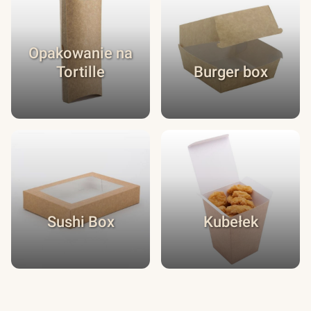
Opakowanie na
Tortille
Burger box
Sushi Box
Kubełek