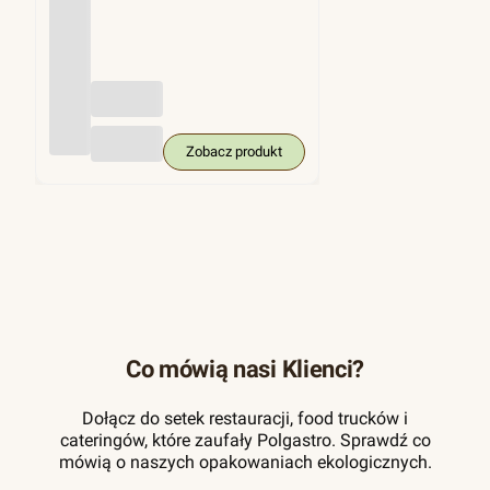
(trzci
na
cukro
wa),
KRA
M
250
szt.
Zobacz produkt
Co mówią nasi Klienci?
Dołącz do setek restauracji, food trucków i
cateringów, które zaufały Polgastro. Sprawdź co
mówią o naszych opakowaniach ekologicznych.