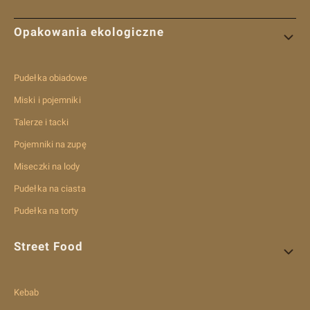
Linki w stopce
Opakowania ekologiczne
Pudełka obiadowe
Miski i pojemniki
Talerze i tacki
Pojemniki na zupę
Miseczki na lody
Pudełka na ciasta
Pudełka na torty
Street Food
Kebab