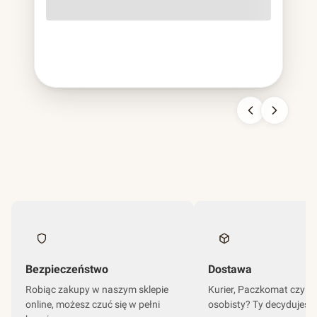
o lekko szorstkiej fakturze, cięższa od papierowej,
sztywniejsza od plastikowej, nie do pomylenia z niczym
innym. To bagassa i jest to chyba najbardziej udana
kariera odpadu w historii branży opakowań.
Bezpieczeństwo
Dostawa
Robiąc zakupy w naszym sklepie
Kurier, Paczkomat czy o
online, możesz czuć się w pełni
osobisty? Ty decydujesz