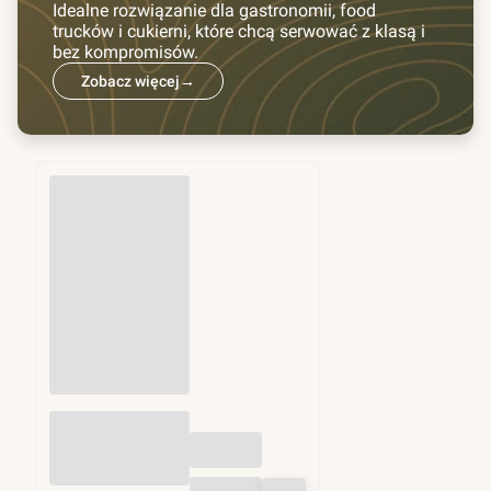
Idealne rozwiązanie dla gastronomii, food
trucków i cukierni, które chcą serwować z klasą i
bez kompromisów.
Zobacz więcej
→
Przekładki do
hamburgerów fi
130mm 1kg (ok.
1250 szt)