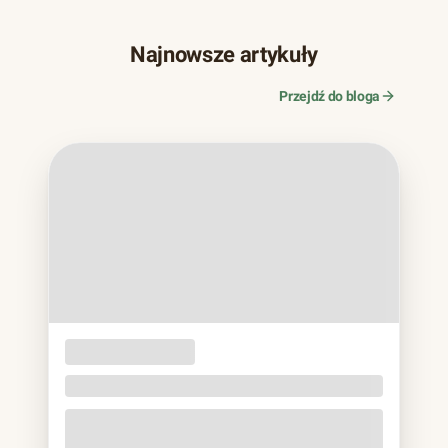
Najnowsze artykuły
Przejdź do bloga
OPAKOWANIA
JEDNORAZOWE
Naczynia z trzciny cukrowej. Bagassa bez eko
lukru
Jeśli w ostatnich latach zamawiałeś jedzenie na wynos,
prawie na pewno trzymałeś to w rękach: matowa miska