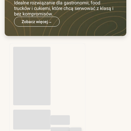
Idealne rozwiązanie dla gastronomii, food
trucków i cukierni, które chcą serwować z klasą i
bez kompromisów.
Zobacz więcej
→
Przekładki do
hamburgerów fi
130mm 1kg (ok.
1250 szt)