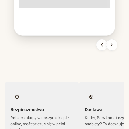
o lekko szorstkiej fakturze, cięższa od papierowej,
sztywniejsza od plastikowej, nie do pomylenia z niczym
innym. To bagassa i jest to chyba najbardziej udana
kariera odpadu w historii branży opakowań.
Bezpieczeństwo
Dostawa
Robiąc zakupy w naszym sklepie
Kurier, Paczkomat czy o
online, możesz czuć się w pełni
osobisty? Ty decydujesz