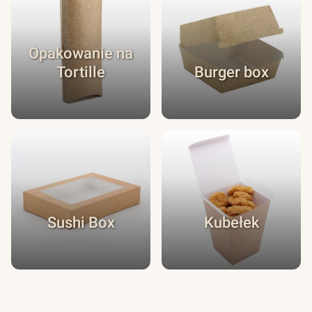
Opakowanie na
Tortille
Burger box
Sushi Box
Kubełek