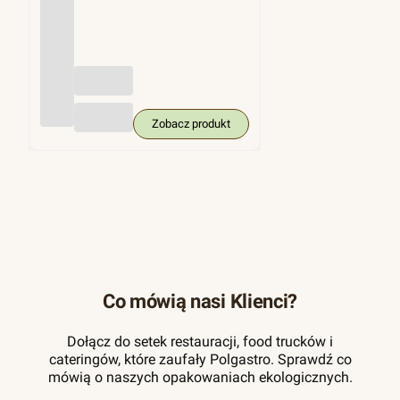
(trzci
na
cukro
wa),
KRA
M
250
szt.
Zobacz produkt
Co mówią nasi Klienci?
Dołącz do setek restauracji, food trucków i
cateringów, które zaufały Polgastro. Sprawdź co
mówią o naszych opakowaniach ekologicznych.