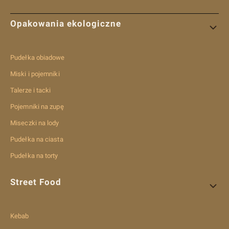
Linki w stopce
Opakowania ekologiczne
Pudełka obiadowe
Miski i pojemniki
Talerze i tacki
Pojemniki na zupę
Miseczki na lody
Pudełka na ciasta
Pudełka na torty
Street Food
Kebab