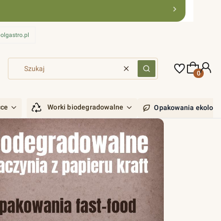
olgastro.pl
Produkty 
Wyczyść
Szukaj
ćce
Worki biodegradowalne
Opakowania ekologi