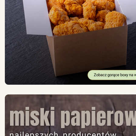
Zobacz gorące boxy na 
miski papiero
najlepszych producentów