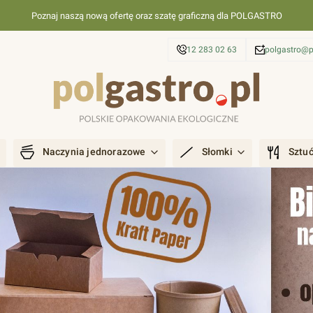
Poznaj naszą nową ofertę oraz szatę graficzną dla POLGASTRO
12 283 02 63
polgastro@p
Naczynia jednorazowe
Słomki
Sztu