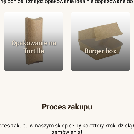
rię poniżej i znajdź opakowanie idealnie dopasowane d
Opakowanie na
Tortille
Burger box
Proces zakupu
ces zakupu w naszym sklepie? Tylko cztery kroki dzielą Ci
zamówienia!