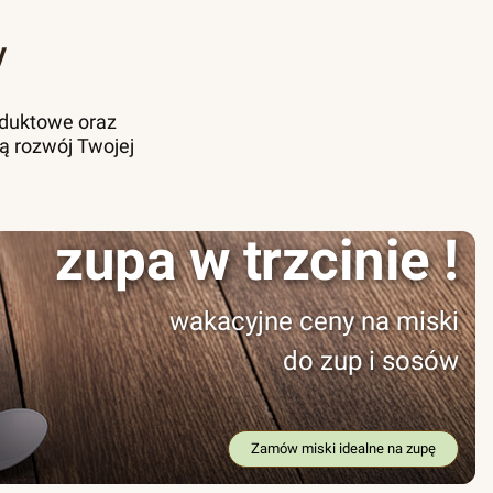
y
oduktowe oraz
ą rozwój Twojej
zupa w trzcinie !
wakacyjne ceny na miski
do zup i sosów
Zamów miski idealne na zupę