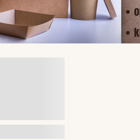
ekładki do hamburgerów fi
mm 1kg (ok. 1250 szt)