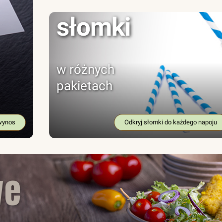
słomki
w różnych
pakietach
wynos
Odkryj słomki do każdego napoju
we