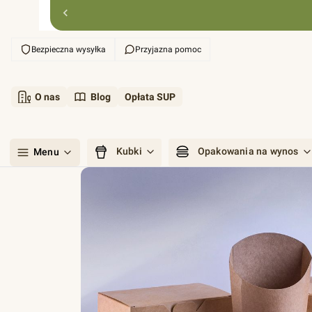
Bezpieczna wysyłka
Przyjazna pomoc
O nas
Blog
Opłata SUP
Kubki
Opakowania na wynos
Menu