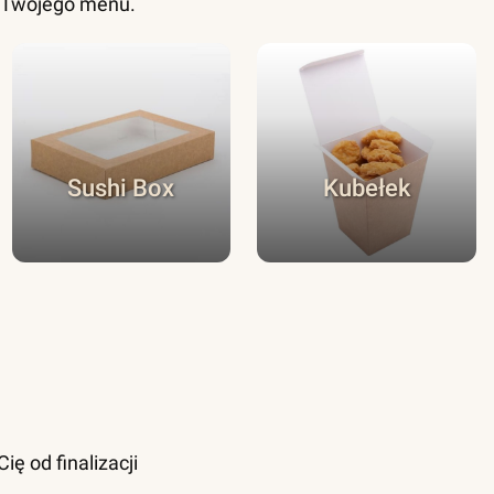
o Twojego menu.
Sushi Box
Kubełek
ę od finalizacji