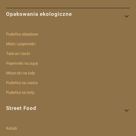
Linki w stopce
Opakowania ekologiczne
Pudełka obiadowe
Miski i pojemniki
Talerze i tacki
Pojemniki na zupę
Miseczki na lody
Pudełka na ciasta
Pudełka na torty
Street Food
Kebab