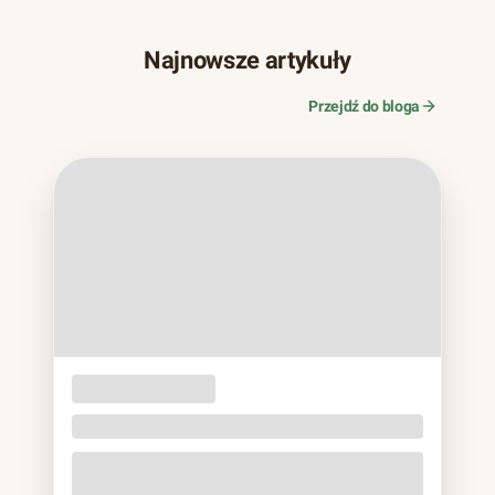
Najnowsze artykuły
Przejdź do bloga
OPAKOWANIA
JEDNORAZOWE
Naczynia z trzciny cukrowej. Bagassa bez eko
lukru
Jeśli w ostatnich latach zamawiałeś jedzenie na wynos,
prawie na pewno trzymałeś to w rękach: matowa miska