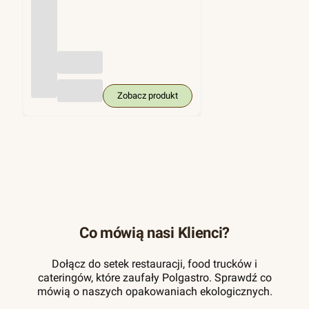
(trzci
na
cukro
wa),
KRA
M
250
szt.
Zobacz produkt
Co mówią nasi Klienci?
Dołącz do setek restauracji, food trucków i
cateringów, które zaufały Polgastro. Sprawdź co
mówią o naszych opakowaniach ekologicznych.