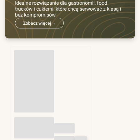
Idealne rozwiązanie dla gastronomii, food
trucków i cukierni, które chcą serwować z klasą i
bez kompromisów.
Zobacz więcej
→
Przekładki do
hamburgerów fi
130mm 1kg (ok.
1250 szt)