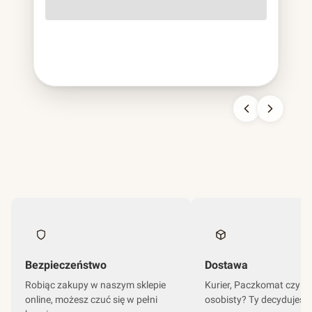
o lekko szorstkiej fakturze, cięższa od papierowej,
sztywniejsza od plastikowej, nie do pomylenia z niczym
innym. To bagassa i jest to chyba najbardziej udana
kariera odpadu w historii branży opakowań.
Bezpieczeństwo
Dostawa
Robiąc zakupy w naszym sklepie
Kurier, Paczkomat czy o
online, możesz czuć się w pełni
osobisty? Ty decydujesz