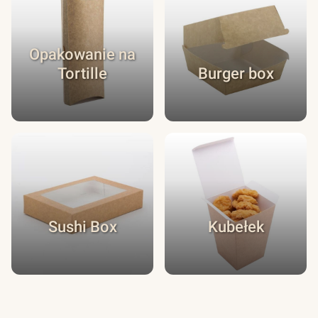
Opakowanie na
Tortille
Burger box
Sushi Box
Kubełek