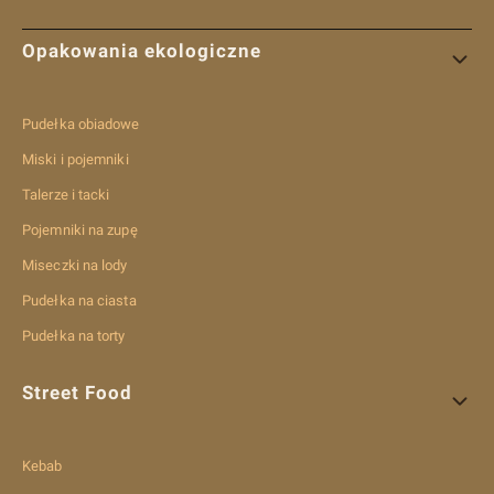
Linki w stopce
Opakowania ekologiczne
Pudełka obiadowe
Miski i pojemniki
Talerze i tacki
Pojemniki na zupę
Miseczki na lody
Pudełka na ciasta
Pudełka na torty
Street Food
Kebab