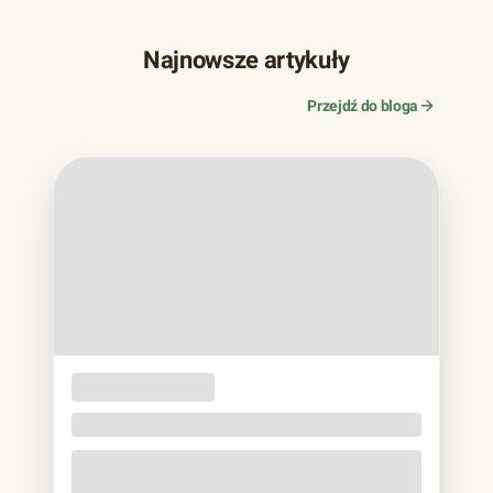
Najnowsze artykuły
Przejdź do bloga
OPAKOWANIA
JEDNORAZOWE
Naczynia z trzciny cukrowej. Bagassa bez eko
lukru
Jeśli w ostatnich latach zamawiałeś jedzenie na wynos,
prawie na pewno trzymałeś to w rękach: matowa miska