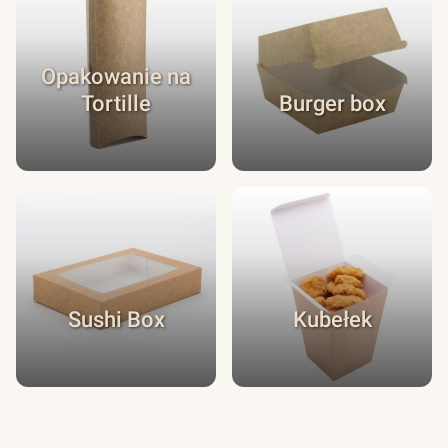
Opakowanie na
Tortille
Burger box
Sushi Box
Kubełek