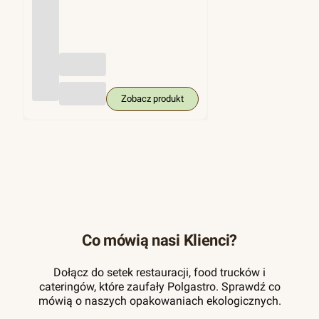
(trzci
na
cukro
wa),
KRA
M
250
szt.
Zobacz produkt
Co mówią nasi Klienci?
Dołącz do setek restauracji, food trucków i
cateringów, które zaufały Polgastro. Sprawdź co
mówią o naszych opakowaniach ekologicznych.