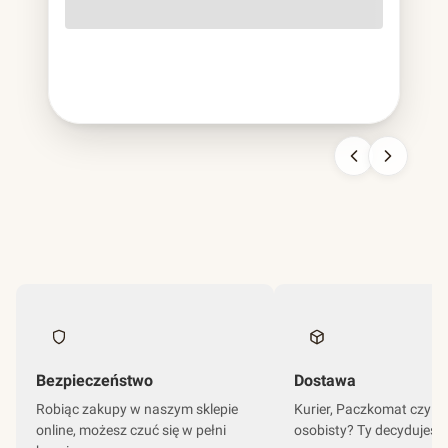
o lekko szorstkiej fakturze, cięższa od papierowej,
sztywniejsza od plastikowej, nie do pomylenia z niczym
innym. To bagassa i jest to chyba najbardziej udana
kariera odpadu w historii branży opakowań.
Bezpieczeństwo
Dostawa
Robiąc zakupy w naszym sklepie
Kurier, Paczkomat czy o
online, możesz czuć się w pełni
osobisty? Ty decydujesz