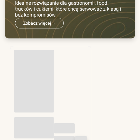
Idealne rozwiązanie dla gastronomii, food
trucków i cukierni, które chcą serwować z klasą i
bez kompromisów.
Zobacz więcej
→
Przekładki do
hamburgerów fi
130mm 1kg (ok.
1250 szt)