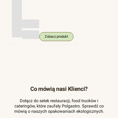
(trzci
na
cukro
wa),
KRA
M
250
szt.
Zobacz produkt
Co mówią nasi Klienci?
Dołącz do setek restauracji, food trucków i
cateringów, które zaufały Polgastro. Sprawdź co
mówią o naszych opakowaniach ekologicznych.