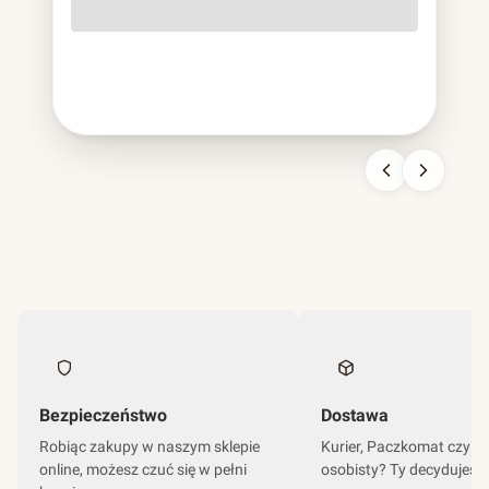
o lekko szorstkiej fakturze, cięższa od papierowej,
sztywniejsza od plastikowej, nie do pomylenia z niczym
innym. To bagassa i jest to chyba najbardziej udana
kariera odpadu w historii branży opakowań.
Bezpieczeństwo
Dostawa
Robiąc zakupy w naszym sklepie
Kurier, Paczkomat czy o
online, możesz czuć się w pełni
osobisty? Ty decydujesz