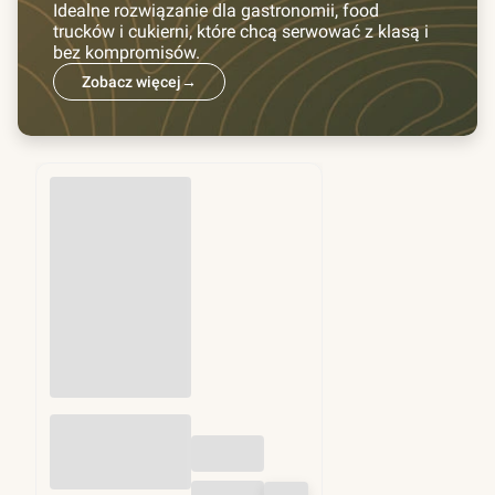
Idealne rozwiązanie dla gastronomii, food
trucków i cukierni, które chcą serwować z klasą i
bez kompromisów.
Zobacz więcej
→
Przekładki do
hamburgerów fi
130mm 1kg (ok.
1250 szt)