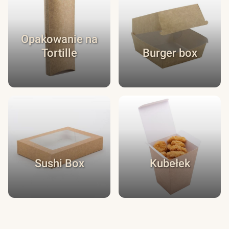
Opakowanie na
Tortille
Burger box
Sushi Box
Kubełek