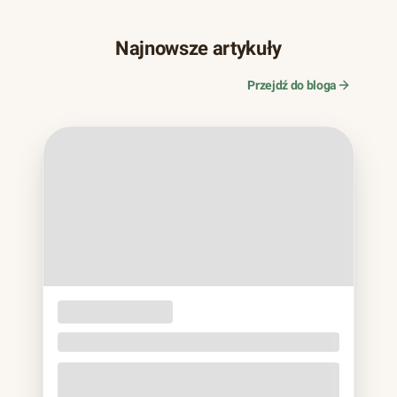
Najnowsze artykuły
Przejdź do bloga
OPAKOWANIA
JEDNORAZOWE
Naczynia z trzciny cukrowej. Bagassa bez eko
lukru
Jeśli w ostatnich latach zamawiałeś jedzenie na wynos,
prawie na pewno trzymałeś to w rękach: matowa miska