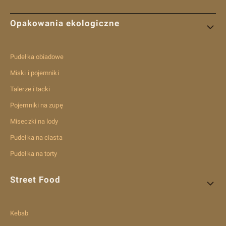
Linki w stopce
Opakowania ekologiczne
Pudełka obiadowe
Miski i pojemniki
Talerze i tacki
Pojemniki na zupę
Miseczki na lody
Pudełka na ciasta
Pudełka na torty
Street Food
Kebab