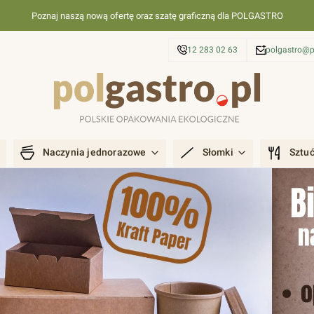
Poznaj naszą nową ofertę oraz szatę graficzną dla POLGASTRO
12 283 02 63
polgastro@p
Naczynia jednorazowe
Słomki
Sztu