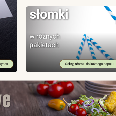
słomki
w różnych
pakietach
wynos
Odkryj słomki do każdego napoju
we