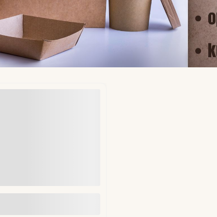
ekładki do hamburgerów fi
mm 1kg (ok. 1250 szt)