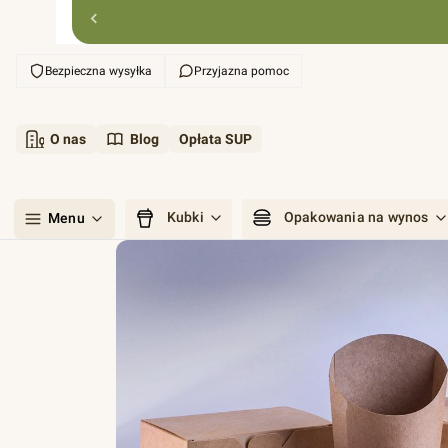
Bezpieczna wysyłka
Przyjazna pomoc
O nas
Blog
Opłata SUP
Kubki
Opakowania na wynos
Menu