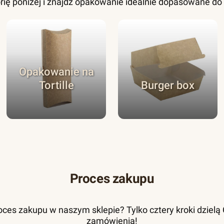
rię poniżej i znajdź opakowanie idealnie dopasowane d
Opakowanie na
Tortille
Burger box
Proces zakupu
ces zakupu w naszym sklepie? Tylko cztery kroki dzielą Ci
zamówienia!