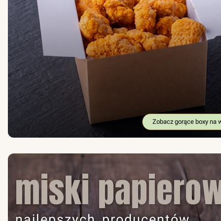
Zobacz gorące boxy na 
miski papiero
najlepszych producentów