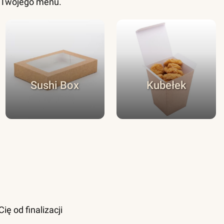
o Twojego menu.
Sushi Box
Kubełek
ę od finalizacji