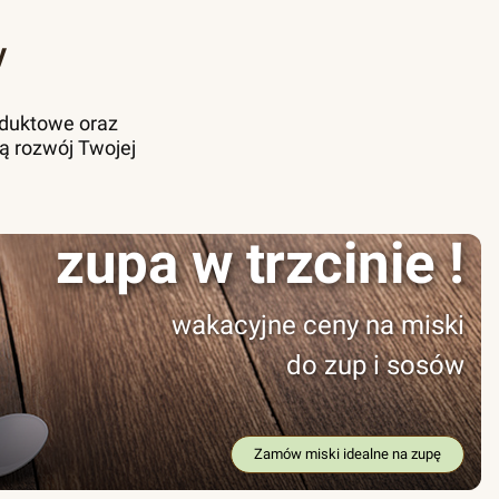
y
oduktowe oraz
ą rozwój Twojej
zupa w trzcinie !
wakacyjne ceny na miski
do zup i sosów
Zamów miski idealne na zupę