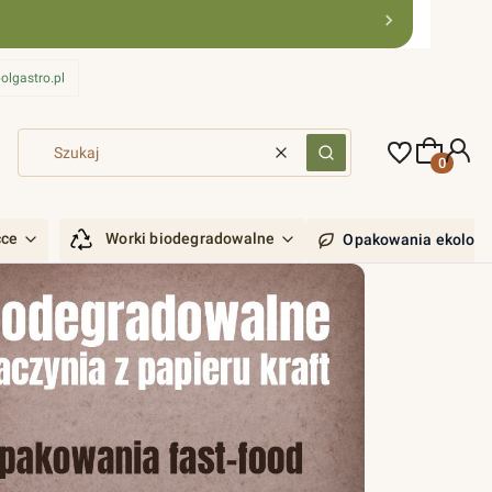
olgastro.pl
Produkty 
Wyczyść
Szukaj
ćce
Worki biodegradowalne
Opakowania ekologi