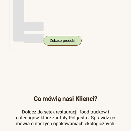
(trzci
na
cukro
wa),
KRA
M
250
szt.
Zobacz produkt
Co mówią nasi Klienci?
Dołącz do setek restauracji, food trucków i
cateringów, które zaufały Polgastro. Sprawdź co
mówią o naszych opakowaniach ekologicznych.