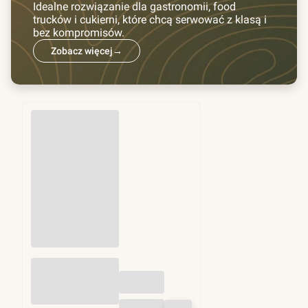
Idealne rozwiązanie dla gastronomii, food
trucków i cukierni, które chcą serwować z klasą i
bez kompromisów.
Zobacz więcej
→
Przekładki do
hamburgerów fi
130mm 1kg (ok.
1250 szt)