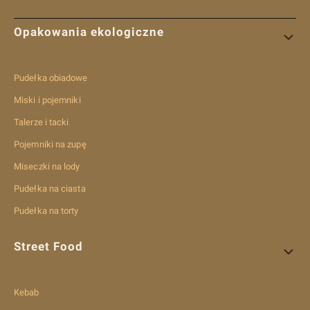
Linki w stopce
Opakowania ekologiczne
Pudełka obiadowe
Miski i pojemniki
Talerze i tacki
Pojemniki na zupę
Miseczki na lody
Pudełka na ciasta
Pudełka na torty
Street Food
Kebab