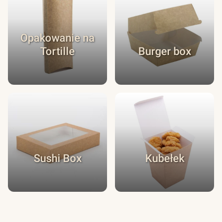
Opakowanie na
Tortille
Burger box
Sushi Box
Kubełek