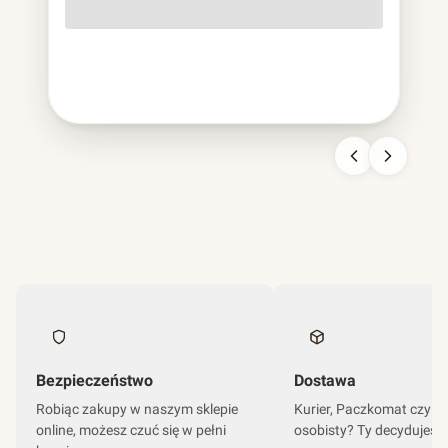
o lekko szorstkiej fakturze, cięższa od papierowej,
sztywniejsza od plastikowej, nie do pomylenia z niczym
innym. To bagassa i jest to chyba najbardziej udana
kariera odpadu w historii branży opakowań.
Bezpieczeństwo
Dostawa
Robiąc zakupy w naszym sklepie
Kurier, Paczkomat czy o
online, możesz czuć się w pełni
osobisty? Ty decydujesz