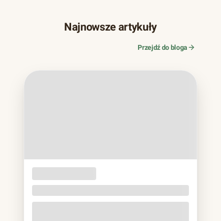
Najnowsze artykuły
Przejdź do bloga
OPAKOWANIA
JEDNORAZOWE
Naczynia z trzciny cukrowej. Bagassa bez eko
lukru
Jeśli w ostatnich latach zamawiałeś jedzenie na wynos,
prawie na pewno trzymałeś to w rękach: matowa miska