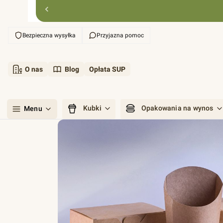
Bezpieczna wysyłka
Przyjazna pomoc
O nas
Blog
Opłata SUP
Kubki
Opakowania na wynos
Menu