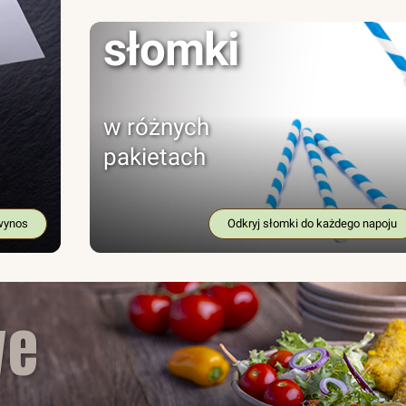
słomki
w różnych
pakietach
wynos
Odkryj słomki do każdego napoju
we