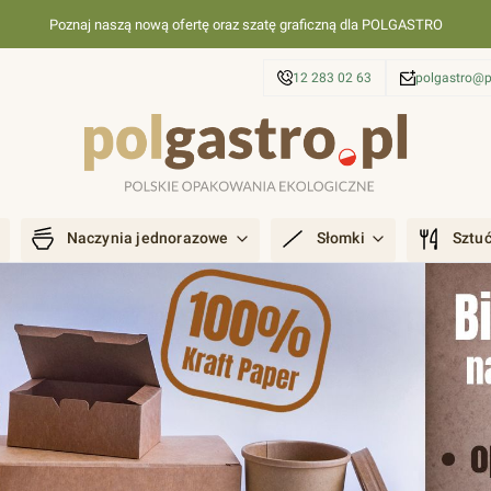
Poznaj naszą nową ofertę oraz szatę graficzną dla POLGASTRO
12 283 02 63
polgastro@p
Naczynia jednorazowe
Słomki
Sztu