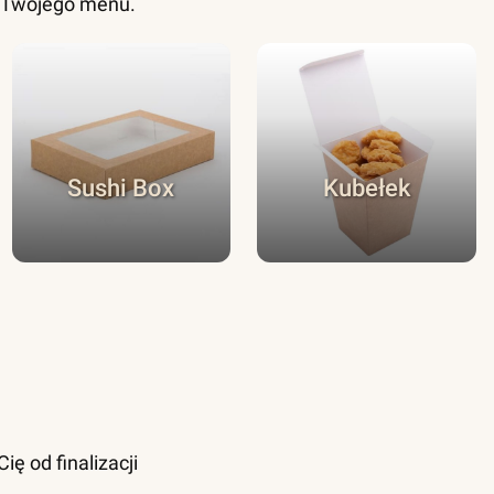
o Twojego menu.
Sushi Box
Kubełek
ę od finalizacji