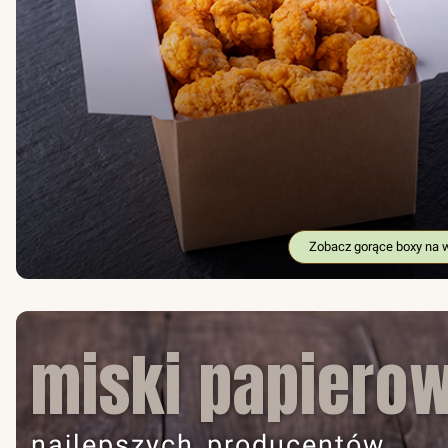
Zobacz gorące boxy na 
miski papiero
najlepszych producentów