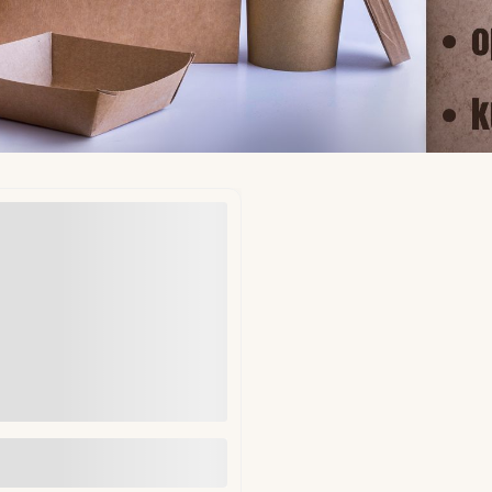
ekładki do hamburgerów fi
mm 1kg (ok. 1250 szt)