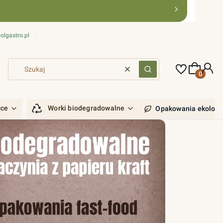
olgastro.pl
Produkty 
Wyczyść
Szukaj
ćce
Worki biodegradowalne
Opakowania ekologi