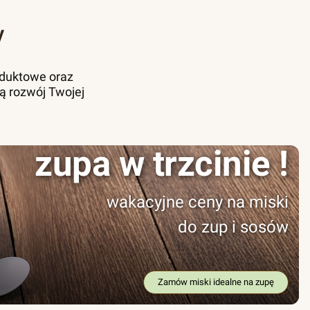
y
oduktowe oraz
ą rozwój Twojej
zupa w trzcinie !
wakacyjne ceny na miski
do zup i sosów
Zamów miski idealne na zupę