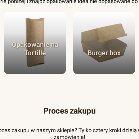
rię poniżej i znajdź opakowanie idealnie dopasowane d
Opakowanie na
Tortille
Burger box
Proces zakupu
ces zakupu w naszym sklepie? Tylko cztery kroki dzielą Ci
zamówienia!