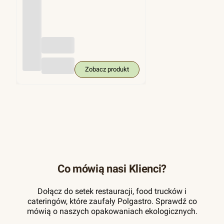
(trzci
na
cukro
wa),
KRA
M
250
szt.
Zobacz produkt
Co mówią nasi Klienci?
Dołącz do setek restauracji, food trucków i
cateringów, które zaufały Polgastro. Sprawdź co
mówią o naszych opakowaniach ekologicznych.