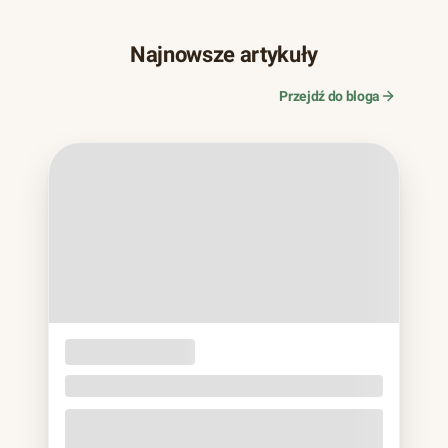
Najnowsze artykuły
Przejdź do bloga
OPAKOWANIA
JEDNORAZOWE
Naczynia z trzciny cukrowej. Bagassa bez eko
lukru
Jeśli w ostatnich latach zamawiałeś jedzenie na wynos,
prawie na pewno trzymałeś to w rękach: matowa miska