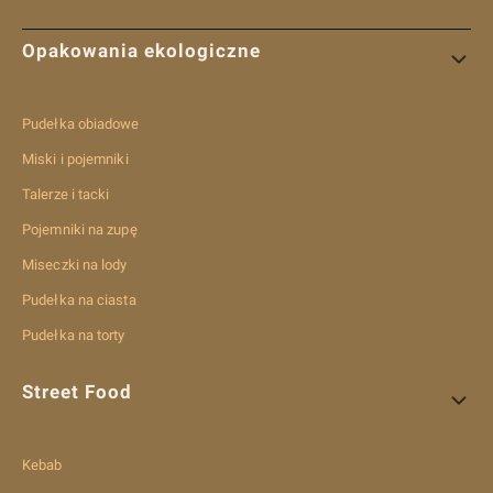
Linki w stopce
Opakowania ekologiczne
Pudełka obiadowe
Miski i pojemniki
Talerze i tacki
Pojemniki na zupę
Miseczki na lody
Pudełka na ciasta
Pudełka na torty
Street Food
Kebab