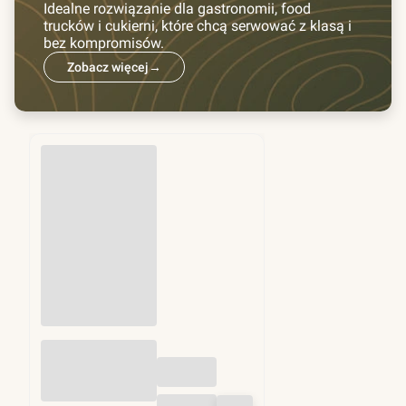
Idealne rozwiązanie dla gastronomii, food
trucków i cukierni, które chcą serwować z klasą i
bez kompromisów.
Zobacz więcej
→
Przekładki do
hamburgerów fi
130mm 1kg (ok.
1250 szt)