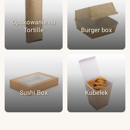
Opakowanie na
Tortille
Burger box
Sushi Box
Kubełek