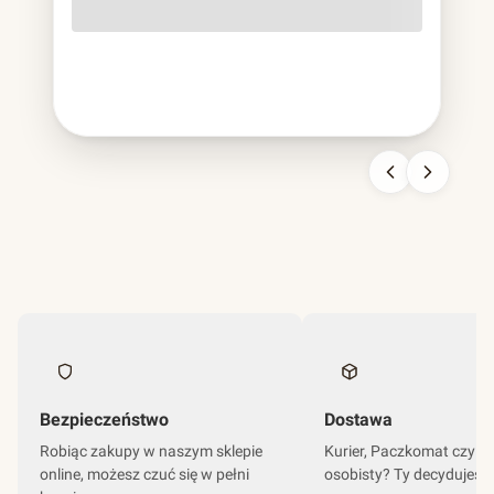
o lekko szorstkiej fakturze, cięższa od papierowej,
sztywniejsza od plastikowej, nie do pomylenia z niczym
innym. To bagassa i jest to chyba najbardziej udana
kariera odpadu w historii branży opakowań.
Bezpieczeństwo
Dostawa
Robiąc zakupy w naszym sklepie
Kurier, Paczkomat czy o
online, możesz czuć się w pełni
osobisty? Ty decydujesz