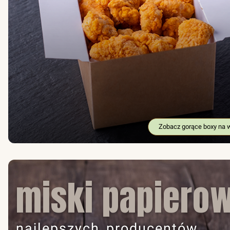
Zobacz gorące boxy na 
miski papiero
najlepszych producentów