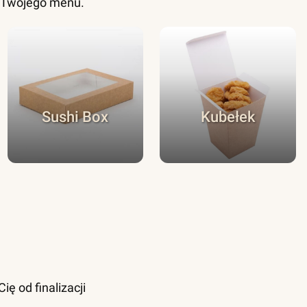
o Twojego menu.
Sushi Box
Kubełek
ę od finalizacji