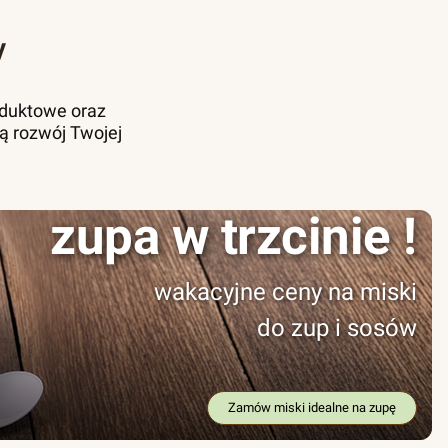
y
oduktowe oraz
ą rozwój Twojej
zupa w trzcinie !
wakacyjne ceny na miski
do zup i sosów
Zamów miski idealne na zupę