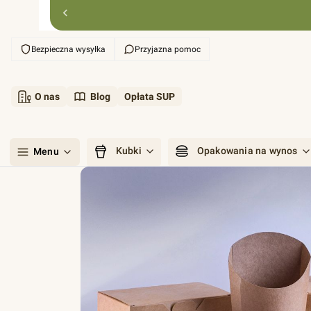
Bezpieczna wysyłka
Przyjazna pomoc
O nas
Blog
Opłata SUP
Kubki
Opakowania na wynos
Menu