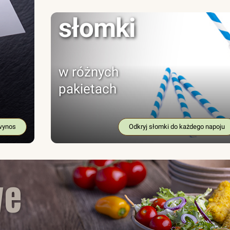
słomki
w różnych
pakietach
wynos
Odkryj słomki do każdego napoju
we