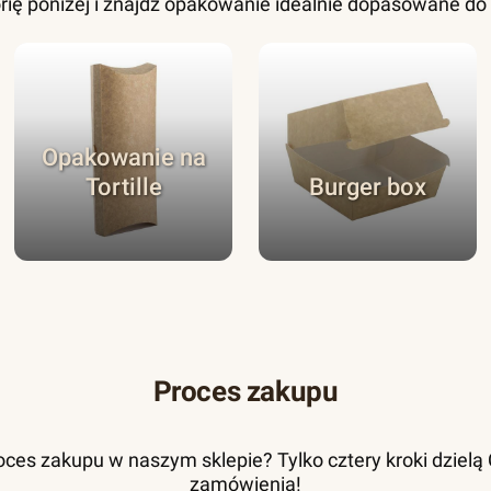
rię poniżej i znajdź opakowanie idealnie dopasowane d
Opakowanie na
Tortille
Burger box
Proces zakupu
ces zakupu w naszym sklepie? Tylko cztery kroki dzielą Ci
zamówienia!