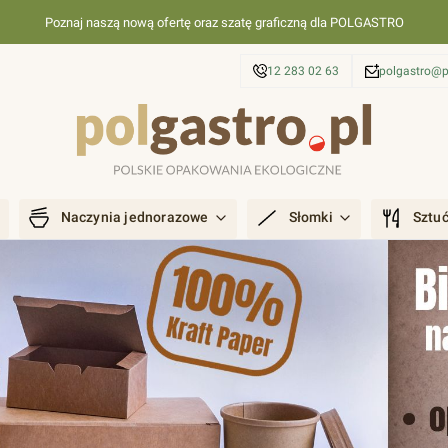
Poznaj naszą nową ofertę oraz szatę graficzną dla POLGASTRO
12 283 02 63
polgastro@p
Naczynia jednorazowe
Słomki
Sztu