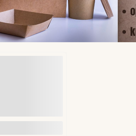
ekładki do hamburgerów fi
mm 1kg (ok. 1250 szt)