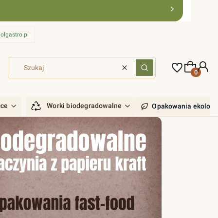
olgastro.pl
Produkty 
Wyczyść
Szukaj
ćce
Worki biodegradowalne
Opakowania ekologi