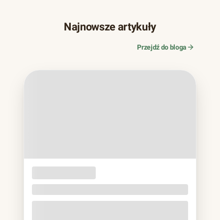
Najnowsze artykuły
Przejdź do bloga
OPAKOWANIA
JEDNORAZOWE
Naczynia z trzciny cukrowej. Bagassa bez eko
lukru
Jeśli w ostatnich latach zamawiałeś jedzenie na wynos,
prawie na pewno trzymałeś to w rękach: matowa miska