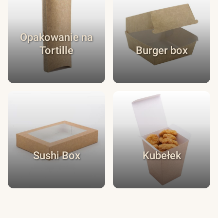
Opakowanie na
Tortille
Burger box
Sushi Box
Kubełek