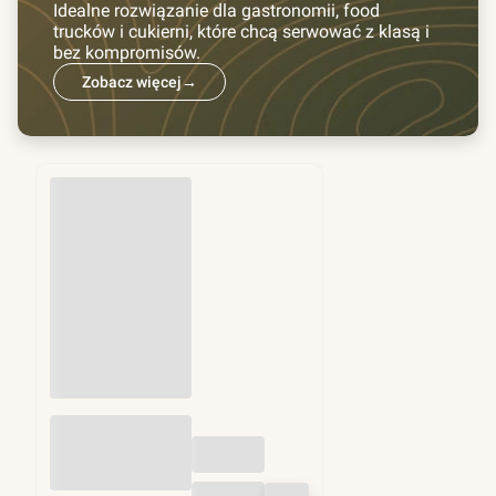
Idealne rozwiązanie dla gastronomii, food
trucków i cukierni, które chcą serwować z klasą i
bez kompromisów.
Zobacz więcej
→
Przekładki do
hamburgerów fi
130mm 1kg (ok.
1250 szt)