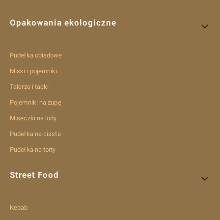
Linki w stopce
Opakowania ekologiczne
Pudełka obiadowe
Miski i pojemniki
Talerze i tacki
Pojemniki na zupę
Miseczki na lody
Pudełka na ciasta
Pudełka na torty
Street Food
Kebab