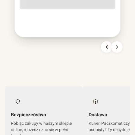
o lekko szorstkiej fakturze, cięższa od papierowej,
sztywniejsza od plastikowej, nie do pomylenia z niczym
innym. To bagassa i jest to chyba najbardziej udana
kariera odpadu w historii branży opakowań.
Bezpieczeństwo
Dostawa
Robiąc zakupy w naszym sklepie
Kurier, Paczkomat czy o
online, możesz czuć się w pełni
osobisty? Ty decydujesz