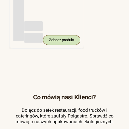
(trzci
na
cukro
wa),
KRA
M
250
szt.
Zobacz produkt
Co mówią nasi Klienci?
Dołącz do setek restauracji, food trucków i
cateringów, które zaufały Polgastro. Sprawdź co
mówią o naszych opakowaniach ekologicznych.