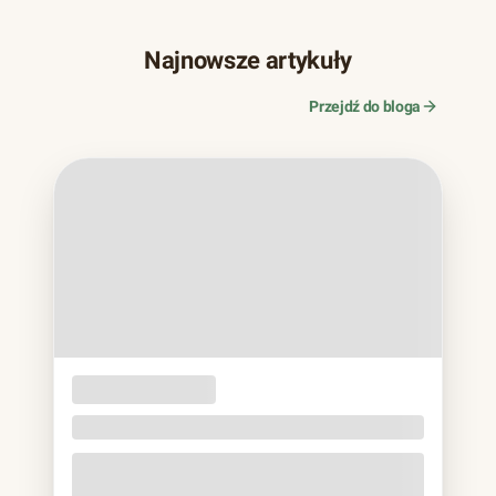
Najnowsze artykuły
Przejdź do bloga
OPAKOWANIA
JEDNORAZOWE
Naczynia z trzciny cukrowej. Bagassa bez eko
lukru
Jeśli w ostatnich latach zamawiałeś jedzenie na wynos,
prawie na pewno trzymałeś to w rękach: matowa miska