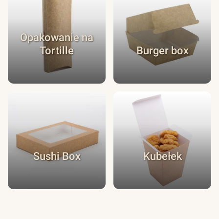
Opakowanie na
Tortille
Burger box
Sushi Box
Kubełek