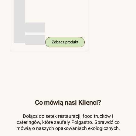
(trzci
na
cukro
wa),
KRA
M
250
szt.
Zobacz produkt
Co mówią nasi Klienci?
Dołącz do setek restauracji, food trucków i
cateringów, które zaufały Polgastro. Sprawdź co
mówią o naszych opakowaniach ekologicznych.