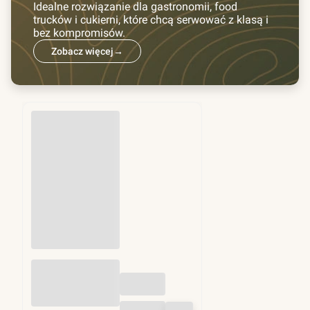
Idealne rozwiązanie dla gastronomii, food
trucków i cukierni, które chcą serwować z klasą i
bez kompromisów.
Zobacz więcej
→
Przekładki do
hamburgerów fi
130mm 1kg (ok.
1250 szt)