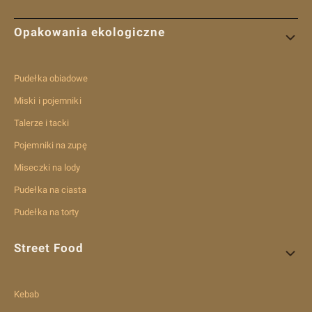
Linki w stopce
Opakowania ekologiczne
Pudełka obiadowe
Miski i pojemniki
Talerze i tacki
Pojemniki na zupę
Miseczki na lody
Pudełka na ciasta
Pudełka na torty
Street Food
Kebab