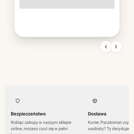
o lekko szorstkiej fakturze, cięższa od papierowej,
sztywniejsza od plastikowej, nie do pomylenia z niczym
innym. To bagassa i jest to chyba najbardziej udana
kariera odpadu w historii branży opakowań.
Bezpieczeństwo
Dostawa
Robiąc zakupy w naszym sklepie
Kurier, Paczkomat czy o
online, możesz czuć się w pełni
osobisty? Ty decydujesz