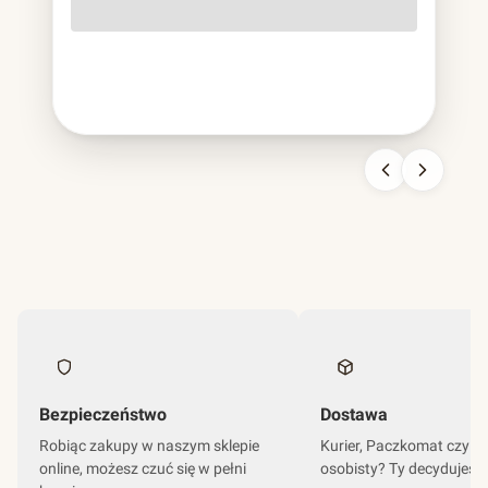
o lekko szorstkiej fakturze, cięższa od papierowej,
sztywniejsza od plastikowej, nie do pomylenia z niczym
innym. To bagassa i jest to chyba najbardziej udana
kariera odpadu w historii branży opakowań.
Bezpieczeństwo
Dostawa
Robiąc zakupy w naszym sklepie
Kurier, Paczkomat czy o
online, możesz czuć się w pełni
osobisty? Ty decydujesz