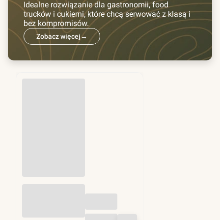
Idealne rozwiązanie dla gastronomii, food
trucków i cukierni, które chcą serwować z klasą i
bez kompromisów.
Zobacz więcej
→
Przekładki do
hamburgerów fi
130mm 1kg (ok.
1250 szt)