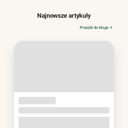
Najnowsze artykuły
Przejdź do bloga
OPAKOWANIA
JEDNORAZOWE
Naczynia z trzciny cukrowej. Bagassa bez eko
lukru
Jeśli w ostatnich latach zamawiałeś jedzenie na wynos,
prawie na pewno trzymałeś to w rękach: matowa miska