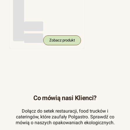
(trzci
na
cukro
wa),
KRA
M
250
szt.
Zobacz produkt
Co mówią nasi Klienci?
Dołącz do setek restauracji, food trucków i
cateringów, które zaufały Polgastro. Sprawdź co
mówią o naszych opakowaniach ekologicznych.