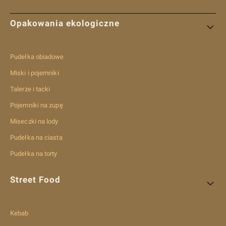
Linki w stopce
Opakowania ekologiczne
Pudełka obiadowe
Miski i pojemniki
Talerze i tacki
Pojemniki na zupę
Miseczki na lody
Pudełka na ciasta
Pudełka na torty
Street Food
Kebab