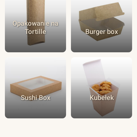
Opakowanie na
Tortille
Burger box
Sushi Box
Kubełek