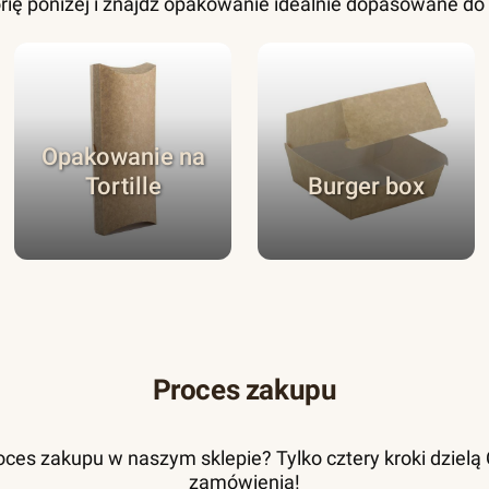
rię poniżej i znajdź opakowanie idealnie dopasowane d
Opakowanie na
Tortille
Burger box
Proces zakupu
ces zakupu w naszym sklepie? Tylko cztery kroki dzielą Ci
zamówienia!