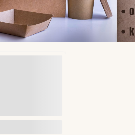
ekładki do hamburgerów fi
mm 1kg (ok. 1250 szt)