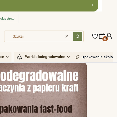
olgastro.pl
Produkty 
Wyczyść
Szukaj
ćce
Worki biodegradowalne
Opakowania ekologi