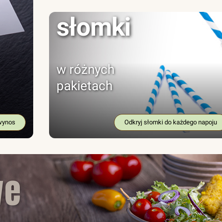
słomki
w różnych
pakietach
wynos
Odkryj słomki do każdego napoju
we