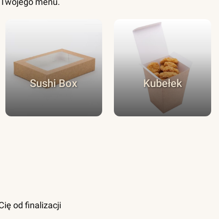
o Twojego menu.
Sushi Box
Kubełek
ę od finalizacji