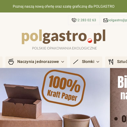
Poznaj naszą nową ofertę oraz szatę graficzną dla POLGASTRO
12 283 02 63
polgastro@p
Naczynia jednorazowe
Słomki
Sztu