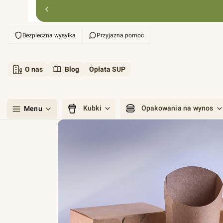
Bezpieczna wysyłka
Przyjazna pomoc
O nas
Blog
Opłata SUP
Kubki
Opakowania na wynos
Menu