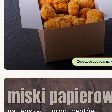
Zobacz gorące boxy na 
miski papiero
najlepszych producentów