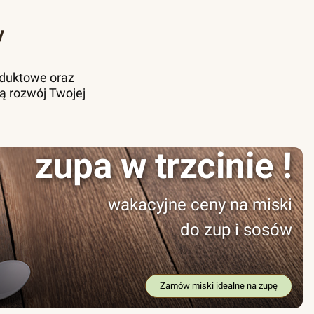
y
oduktowe oraz
ą rozwój Twojej
zupa w trzcinie !
wakacyjne ceny na miski
do zup i sosów
Zamów miski idealne na zupę