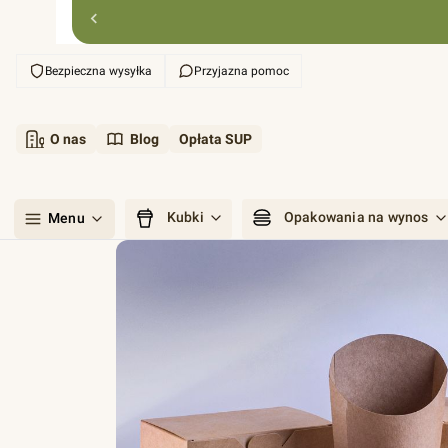
Bezpieczna wysyłka
Przyjazna pomoc
O nas
Blog
Opłata SUP
Kubki
Opakowania na wynos
Menu