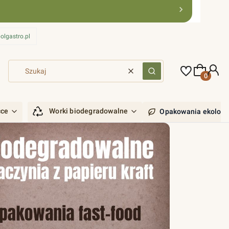
olgastro.pl
Produkty 
Wyczyść
Szukaj
ćce
Worki biodegradowalne
Opakowania ekologi