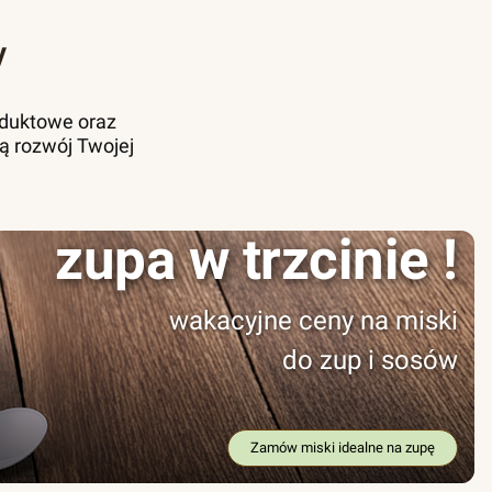
y
oduktowe oraz
ą rozwój Twojej
zupa w trzcinie !
wakacyjne ceny na miski
do zup i sosów
Zamów miski idealne na zupę