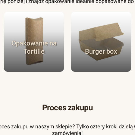
rię poniżej i znajdź opakowanie idealnie dopasowane d
Opakowanie na
Tortille
Burger box
Proces zakupu
ces zakupu w naszym sklepie? Tylko cztery kroki dzielą Ci
zamówienia!