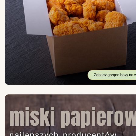
Zobacz gorące boxy na 
miski papiero
najlepszych producentów