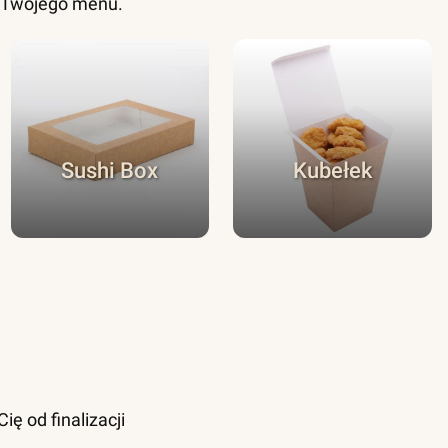
o Twojego menu.
Sushi Box
Kubełek
ę od finalizacji