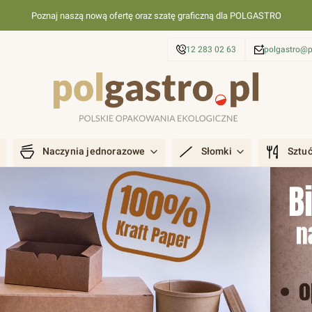
Poznaj naszą nową ofertę oraz szatę graficzną dla POLGASTRO
12 283 02 63
polgastro@p
Naczynia jednorazowe
Słomki
Sztu