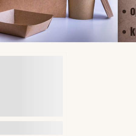
ekładki do hamburgerów fi
mm 1kg (ok. 1250 szt)