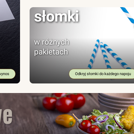
słomki
w różnych
pakietach
wynos
Odkryj słomki do każdego napoju
we