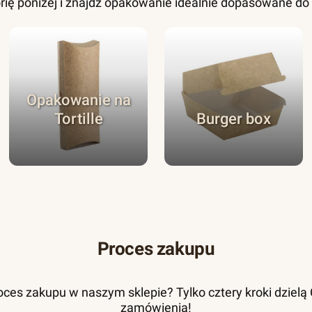
rię poniżej i znajdź opakowanie idealnie dopasowane d
Opakowanie na
Tortille
Burger box
Proces zakupu
ces zakupu w naszym sklepie? Tylko cztery kroki dzielą Ci
zamówienia!