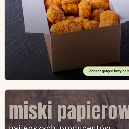
Zobacz gorące boxy na 
miski papiero
najlepszych producentów