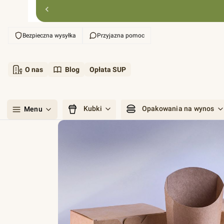
Bezpieczna wysyłka
Przyjazna pomoc
O nas
Blog
Opłata SUP
Kubki
Opakowania na wynos
Menu