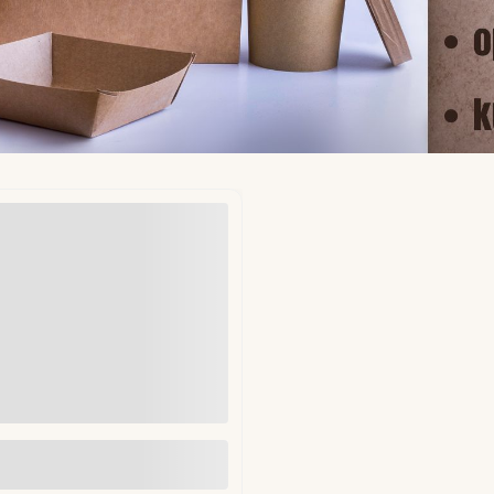
ekładki do hamburgerów fi
mm 1kg (ok. 1250 szt)