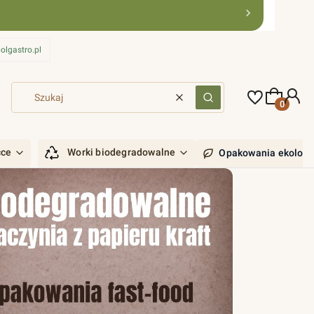
olgastro.pl
Produkty 
Wyczyść
Szukaj
ćce
Worki biodegradowalne
Opakowania ekologi