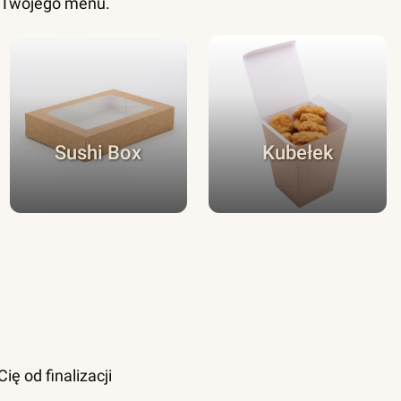
o Twojego menu.
Sushi Box
Kubełek
ę od finalizacji