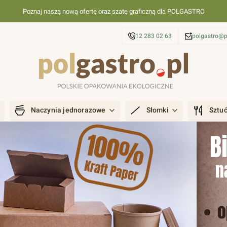
Poznaj naszą nową ofertę oraz szatę graficzną dla POLGASTRO
12 283 02 63
polgastro@p
Naczynia jednorazowe
Słomki
Sztu