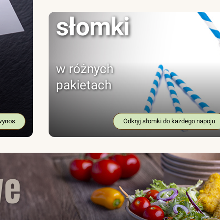
słomki
w różnych
pakietach
wynos
Odkryj słomki do każdego napoju
we