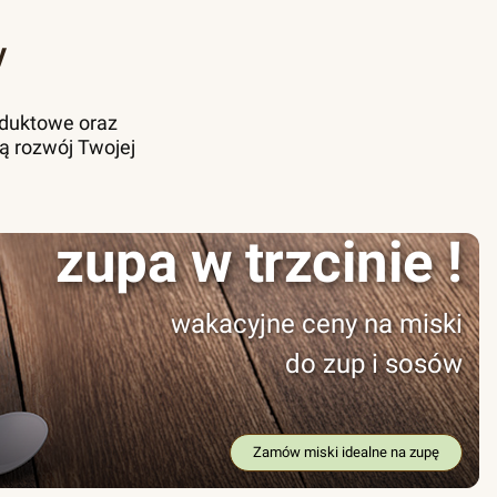
y
oduktowe oraz
ą rozwój Twojej
zupa w trzcinie !
wakacyjne ceny na miski
do zup i sosów
Zamów miski idealne na zupę